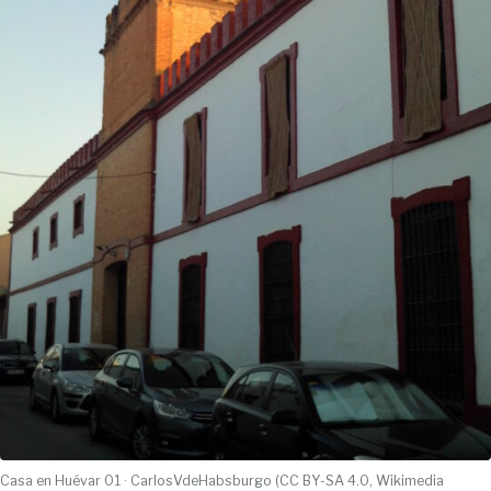
Casa en Huévar 01 · CarlosVdeHabsburgo (CC BY-SA 4.0, Wikimedia