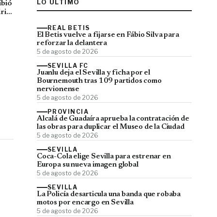
LO ÚLTIMO
ibió
rid
REAL BETIS
El Betis vuelve a fijarse en Fábio Silva para
reforzar la delantera
5 de agosto de 2026
SEVILLA FC
Juanlu deja el Sevilla y ficha por el
Bournemouth tras 109 partidos como
nervionense
5 de agosto de 2026
PROVINCIA
Alcalá de Guadaíra aprueba la contratación de
las obras para duplicar el Museo de la Ciudad
5 de agosto de 2026
SEVILLA
Coca-Cola elige Sevilla para estrenar en
Europa su nueva imagen global
5 de agosto de 2026
SEVILLA
La Policía desarticula una banda que robaba
motos por encargo en Sevilla
5 de agosto de 2026