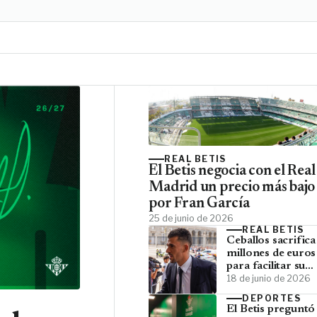
REAL BETIS
El Betis negocia con el Real
Madrid un precio más bajo
por Fran García
25 de junio de 2026
REAL BETIS
Ceballos sacrific
millones de euros
para facilitar su
vuelta al Betis
18 de junio de 2026
DEPORTES
El Betis preguntó