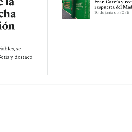
 la
Fran García y rec
respuesta del Mad
cha
y su entorno
16 de junio de 2026
ción
iables, se
etis y destacó