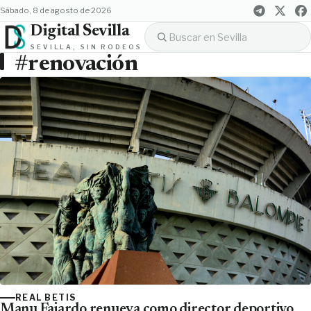
sábado, 8 de agosto de 2026
Digital Sevilla
SEVILLA, SIN RODEOS
#renovación
REAL BETIS
Manu Fajardo renueva como director deportivo