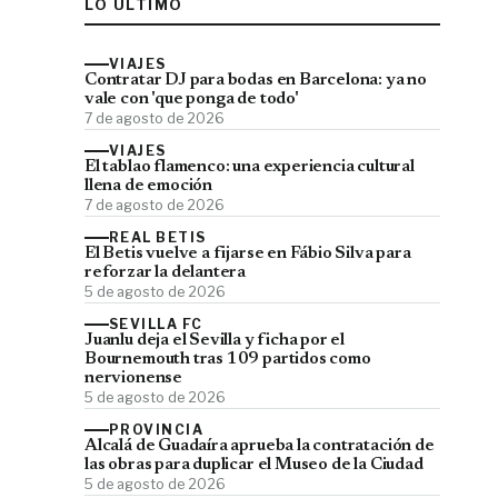
LO ÚLTIMO
VIAJES
Contratar DJ para bodas en Barcelona: ya no
vale con 'que ponga de todo'
7 de agosto de 2026
VIAJES
El tablao flamenco: una experiencia cultural
llena de emoción
7 de agosto de 2026
REAL BETIS
El Betis vuelve a fijarse en Fábio Silva para
reforzar la delantera
5 de agosto de 2026
SEVILLA FC
Juanlu deja el Sevilla y ficha por el
Bournemouth tras 109 partidos como
nervionense
5 de agosto de 2026
PROVINCIA
Alcalá de Guadaíra aprueba la contratación de
las obras para duplicar el Museo de la Ciudad
5 de agosto de 2026