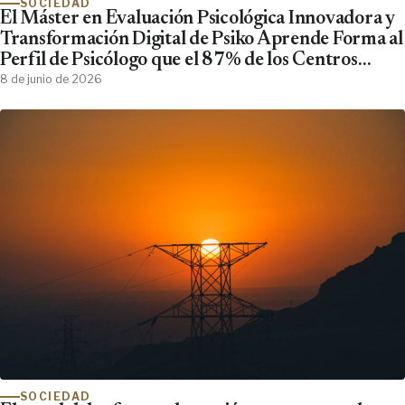
SOCIEDAD
El Máster en Evaluación Psicológica Innovadora y
Transformación Digital de Psiko Aprende Forma al
Perfil de Psicólogo que el 87% de los Centros
Clínicos Demanda y No Encuentra
8 de junio de 2026
SOCIEDAD