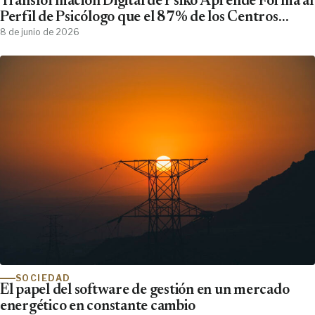
Transformación Digital de Psiko Aprende Forma al
Perfil de Psicólogo que el 87% de los Centros
Clínicos Demanda y No Encuentra
8 de junio de 2026
SOCIEDAD
El papel del software de gestión en un mercado
energético en constante cambio