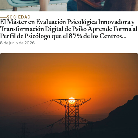
SOCIEDAD
El Máster en Evaluación Psicológica Innovadora y
Transformación Digital de Psiko Aprende Forma al
Perfil de Psicólogo que el 87% de los Centros
Clínicos Demanda y No Encuentra
8 de junio de 2026