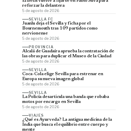
El Betis vuelve a fijarse en Fábio Silva para
reforzar la delantera
5 de agosto de 2026
SEVILLA FC
Juanlu deja el Sevilla y ficha por el
Bournemouth tras 109 partidos como
nervionense
5 de agosto de 2026
PROVINCIA
Alcalá de Guadaíra aprueba la contratación de
las obras para duplicar el Museo de la Ciudad
5 de agosto de 2026
SEVILLA
Coca-Cola elige Sevilla para estrenar en
Europa su nueva imagen global
5 de agosto de 2026
SEVILLA
La Policía desarticula una banda que robaba
motos por encargo en Sevilla
5 de agosto de 2026
VIAJES
¿Qué es Ayurveda? La antigua medicina de la
India que busca el equilibrio entre cuerpo y
mente