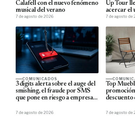
Calafell con el nuevo fenómeno
Up Tour ll
musical del verano
acercar el
7 de agosto de 2026
todos los f
7 de agosto de
COMUNICADOS
COMUNIC
3digits alerta sobre el auge del
Top Mueble
smishing, el fraude por SMS
promoción
que pone en riesgo a empresas
descuento 
y usuarios
7 de agosto de 2026
7 de agosto de