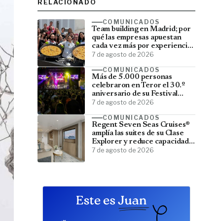
RELACIONADO
COMUNICADOS
Team building en Madrid; por
qué las empresas apuestan
cada vez más por experiencias
que fortalecen sus equipos
7 de agosto de 2026
COMUNICADOS
Más de 5.000 personas
celebraron en Teror el 30.º
aniversario de su Festival
Latino
7 de agosto de 2026
COMUNICADOS
Regent Seven Seas Cruises®
amplía las suites de su Clase
Explorer y reduce capacidad;
menos pasajeros, más espacio
7 de agosto de 2026