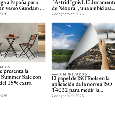
ega a España para
´Astrid Ignis I. El Jurament
 universo Gundam a
de Néxora´, una ambiciosa
ans
 2026
saga de fantasía y ciencia
7 de agosto de 2026
ficción
ADOS
 presenta la
COMUNICADOS
 Summer Sale con
El papel de ISOTools en la
del 15% extra
aplicación de la norma ISO
14032 para medir la
 2026
sostenibilidad empresarial
7 de agosto de 2026