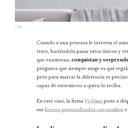
/ DS
Cuando a una persona le interesa el amor de otra debe procurar conquistarla con un buen
trato, haciéndola pasar ratos únicos y t
que enamoran,
conquistan y sorprende
pregunta que siempre surge es qué regal
pero para marcar la diferencia es preciso
capaz de estremecer a quien lo reciba.
En este caso, la firma
VeAlma
pone a disp
sus
lienzos personalizados con nombre
e