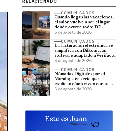
RELACIONADO
COMUNICADOS
Cuando llegan las vacaciones,
el salón vuelve a ser el lugar
donde ocurre todo; TCL
convierte el televisor en el
6 de agosto de 2026
centro del verano
COMUNICADOS
La facturación electrónica se
simplifica con Billtonic, un
software adaptado a Verifactu
6 de agosto de 2026
COMUNICADOS
Nómadas Digitales por el
Mundo; Una serie que
explican cómo viven con su PC
y viajan por el mundo
6 de agosto de 2026