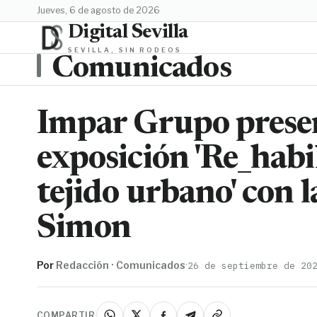
jueves, 6 de agosto de 2026
Digital Sevilla
SEVILLA, SIN RODEOS
Comunicados
Impar Grupo presen
exposición 'Re_habi
tejido urbano' con 
Simon
Por
Redacción · Comunicados
·
26 de septiembre de 20
COMPARTIR