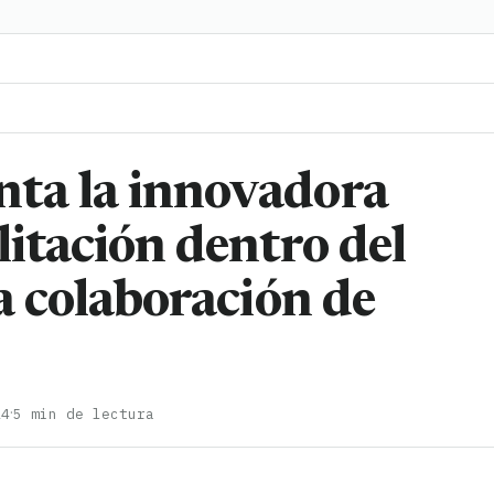
ta la innovadora
litación dentro del
la colaboración de
·
24
5 min de lectura