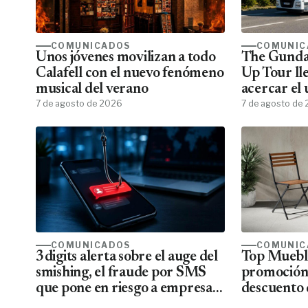
COMUNICADOS
COMUNIC
Unos jóvenes movilizan a todo
The Gunda
Calafell con el nuevo fenómeno
Up Tour ll
musical del verano
acercar el
7 de agosto de 2026
todos los f
7 de agosto de
COMUNICADOS
COMUNIC
3digits alerta sobre el auge del
Top Mueble
smishing, el fraude por SMS
promoción
que pone en riesgo a empresas
descuento 
y usuarios