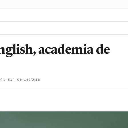
nglish, academia de
·
24
3 min de lectura