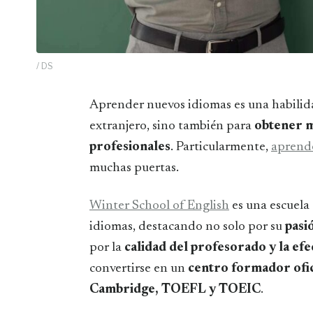
/ DS
Aprender nuevos idiomas es una habilidad útil no solo para convivir e interactuar en el
extranjero, sino también para
obtener m
profesionales
. Particularmente,
aprende
muchas puertas.
Winter School of English
es una escuela
idiomas, destacando no solo por su
pasi
por la
calidad del profesorado y la ef
convertirse en un
centro formador ofi
Cambridge, TOEFL y TOEIC
.