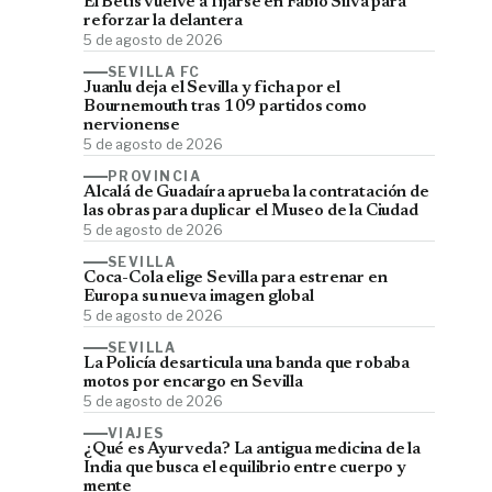
El Betis vuelve a fijarse en Fábio Silva para
reforzar la delantera
5 de agosto de 2026
SEVILLA FC
Juanlu deja el Sevilla y ficha por el
Bournemouth tras 109 partidos como
nervionense
5 de agosto de 2026
PROVINCIA
Alcalá de Guadaíra aprueba la contratación de
las obras para duplicar el Museo de la Ciudad
5 de agosto de 2026
SEVILLA
Coca-Cola elige Sevilla para estrenar en
Europa su nueva imagen global
5 de agosto de 2026
SEVILLA
La Policía desarticula una banda que robaba
motos por encargo en Sevilla
5 de agosto de 2026
VIAJES
¿Qué es Ayurveda? La antigua medicina de la
India que busca el equilibrio entre cuerpo y
mente