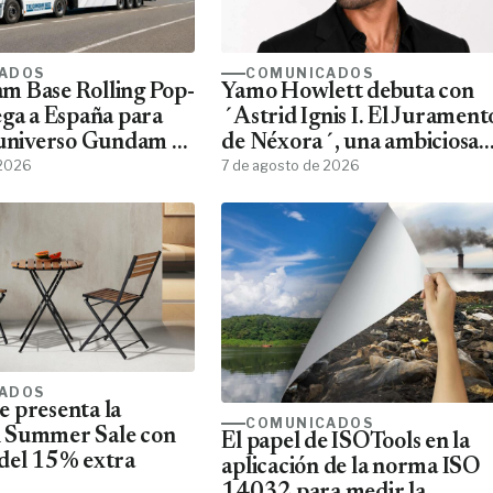
ADOS
COMUNICADOS
m Base Rolling Pop-
Yamo Howlett debuta con
ega a España para
´Astrid Ignis I. El Jurament
 universo Gundam a
de Néxora´, una ambiciosa
ans
 2026
saga de fantasía y ciencia
7 de agosto de 2026
ficción
ADOS
 presenta la
COMUNICADOS
 Summer Sale con
El papel de ISOTools en la
del 15% extra
aplicación de la norma ISO