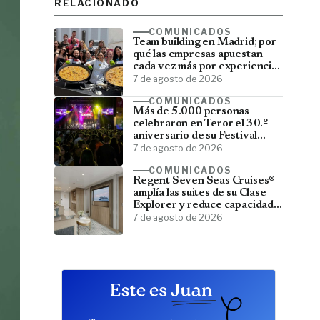
RELACIONADO
COMUNICADOS
Team building en Madrid; por
qué las empresas apuestan
cada vez más por experiencias
que fortalecen sus equipos
7 de agosto de 2026
COMUNICADOS
Más de 5.000 personas
celebraron en Teror el 30.º
aniversario de su Festival
Latino
7 de agosto de 2026
COMUNICADOS
Regent Seven Seas Cruises®
amplía las suites de su Clase
Explorer y reduce capacidad;
menos pasajeros, más espacio
7 de agosto de 2026