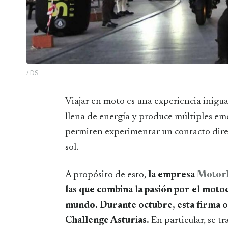
/ DS
Viajar en moto es una experiencia inigualable que genera adrenalina, alimenta la ilusión,
llena de energía y produce múltiples emo
permiten experimentar un contacto directo
sol.
A propósito de esto,
la empresa
Motorb
las que combina la pasión por el motoc
mundo. Durante octubre, esta firma or
Challenge Asturias.
En particular, se t