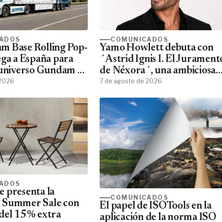
ADOS
COMUNICADOS
m Base Rolling Pop-
Yamo Howlett debuta con
ega a España para
´Astrid Ignis I. El Jurament
 universo Gundam a
de Néxora´, una ambiciosa
ans
 2026
saga de fantasía y ciencia
7 de agosto de 2026
ficción
ADOS
 presenta la
COMUNICADOS
 Summer Sale con
El papel de ISOTools en la
del 15% extra
aplicación de la norma ISO