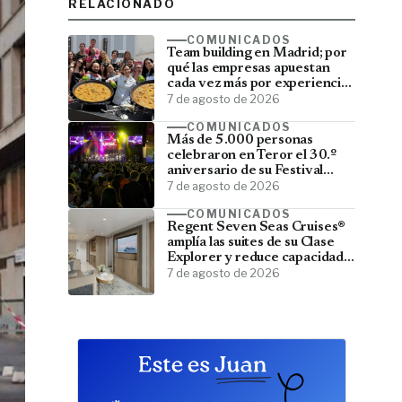
RELACIONADO
COMUNICADOS
Team building en Madrid; por
qué las empresas apuestan
cada vez más por experiencias
que fortalecen sus equipos
7 de agosto de 2026
COMUNICADOS
Más de 5.000 personas
celebraron en Teror el 30.º
aniversario de su Festival
Latino
7 de agosto de 2026
COMUNICADOS
Regent Seven Seas Cruises®
amplía las suites de su Clase
Explorer y reduce capacidad;
menos pasajeros, más espacio
7 de agosto de 2026