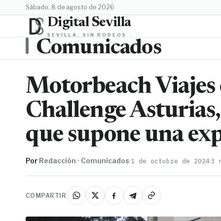
sábado, 8 de agosto de 2026
Digital Sevilla
SEVILLA, SIN RODEOS
Comunicados
Motorbeach Viajes 
Challenge Asturias,
que supone una exp
Por
Redacción · Comunicados
·
·
1 de octubre de 2024
3 
COMPARTIR