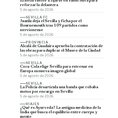
El Betis vuelve a fijarse en Fábio Silva para
reforzar la delantera
5 de agosto de 2026
SEVILLA FC
Juanlu deja el Sevilla y ficha por el
Bournemouth tras 109 partidos como
nervionense
5 de agosto de 2026
PROVINCIA
Alcalá de Guadaíra aprueba la contratación de
las obras para duplicar el Museo de la Ciudad
5 de agosto de 2026
SEVILLA
Coca-Cola elige Sevilla para estrenar en
Europa su nueva imagen global
5 de agosto de 2026
SEVILLA
La Policía desarticula una banda que robaba
motos por encargo en Sevilla
5 de agosto de 2026
VIAJES
¿Qué es Ayurveda? La antigua medicina de la
India que busca el equilibrio entre cuerpo y
mente