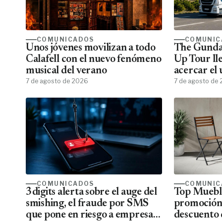
COMUNICADOS
COMUNIC
Unos jóvenes movilizan a todo
The Gunda
Calafell con el nuevo fenómeno
Up Tour ll
musical del verano
acercar el
7 de agosto de 2026
todos los f
7 de agosto de
COMUNICADOS
COMUNIC
3digits alerta sobre el auge del
Top Mueble
smishing, el fraude por SMS
promoción
que pone en riesgo a empresas
descuento 