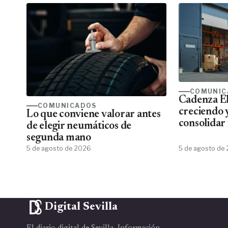
COMUNIC
Cadenza El
COMUNICADOS
creciendo 
Lo que conviene valorar antes
consolidar 
de elegir neumáticos de
más comple
segunda mano
eléctrico 
5 de agosto de 2026
5 de agosto de
Digital Sevilla