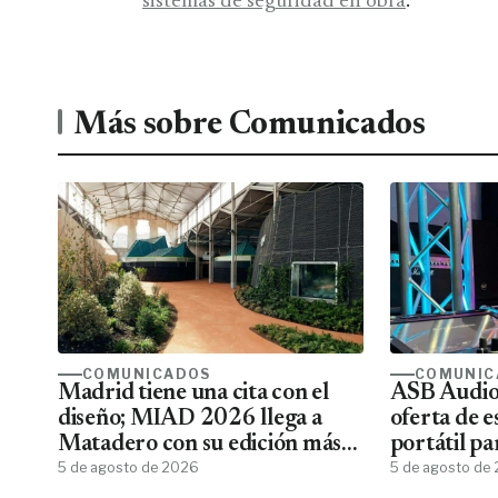
sistemas de seguridad en obra
.
Más sobre Comunicados
COMUNICADOS
COMUNIC
Madrid tiene una cita con el
ASB Audiov
diseño; MIAD 2026 llega a
oferta de e
Matadero con su edición más
portátil pa
ambiciosa
5 de agosto de 2026
5 de agosto de