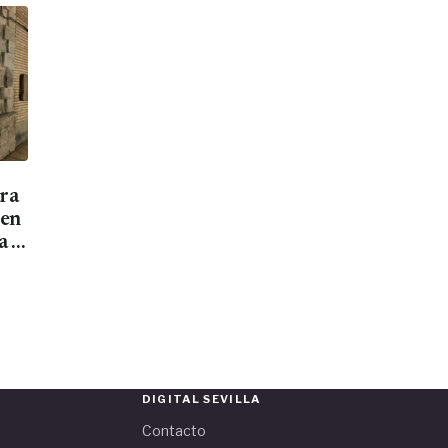
ara
men
a el
DIGITAL SEVILLA
Contacto