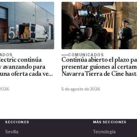
ADOS
COMUNICADOS
ectric continúa
Continúa abierto el plazo p
y avanzando para
presentar guiones al certa
una oferta cada vez
Navarra Tierra de Cine hast
ta de material
10 de agosto
Schneider
 2026
5 de agosto de 2026
SECCIONES
MÁS SECCIONES
Sevilla
Tecnología