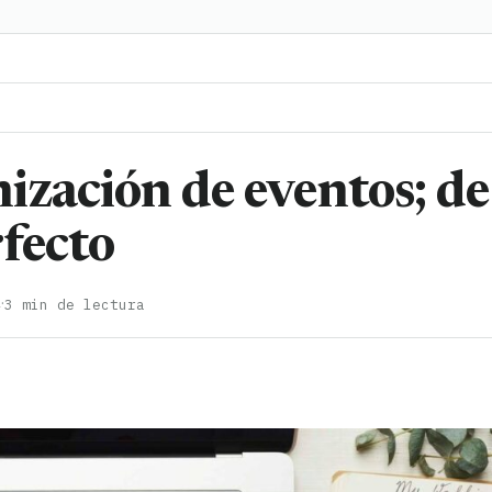
ización de eventos; de
rfecto
·
4
3 min de lectura