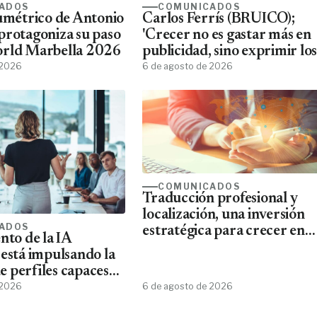
ADOS
COMUNICADOS
lumétrico de Antonio
Carlos Ferrís (BRUICO);
protagoniza su paso
'Crecer no es gastar más en
orld Marbella 2026
publicidad, sino exprimir los
 2026
datos que ya tienes'
6 de agosto de 2026
COMUNICADOS
Traducción profesional y
localización, una inversión
ADOS
estratégica para crecer en
nto de la IA
mercados internacionales
 está impulsando la
 perfiles capaces
esta tecnología
 2026
6 de agosto de 2026