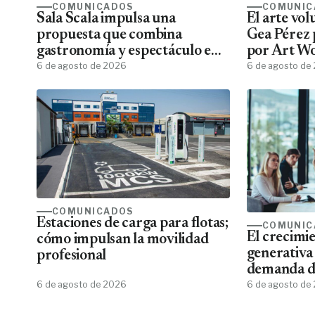
COMUNICADOS
COMUNIC
Sala Scala impulsa una
El arte vo
propuesta que combina
Gea Pérez 
gastronomía y espectáculo en
por Art W
Gran Canaria
6 de agosto de 2026
6 de agosto de
COMUNICADOS
Estaciones de carga para flotas;
COMUNIC
El crecimie
cómo impulsan la movilidad
generativa
profesional
demanda de
6 de agosto de 2026
de aplicar 
6 de agosto de