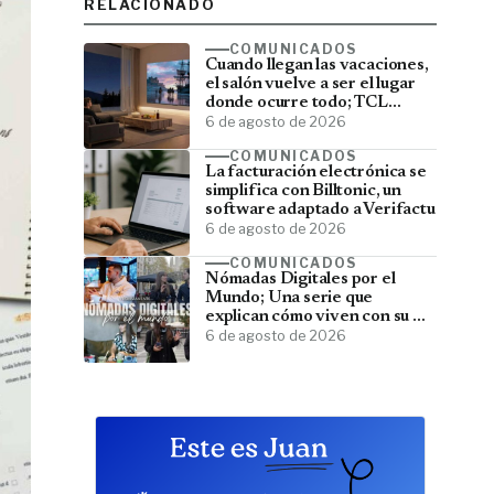
RELACIONADO
COMUNICADOS
Cuando llegan las vacaciones,
el salón vuelve a ser el lugar
donde ocurre todo; TCL
convierte el televisor en el
6 de agosto de 2026
centro del verano
COMUNICADOS
La facturación electrónica se
simplifica con Billtonic, un
software adaptado a Verifactu
6 de agosto de 2026
COMUNICADOS
Nómadas Digitales por el
Mundo; Una serie que
explican cómo viven con su PC
y viajan por el mundo
6 de agosto de 2026