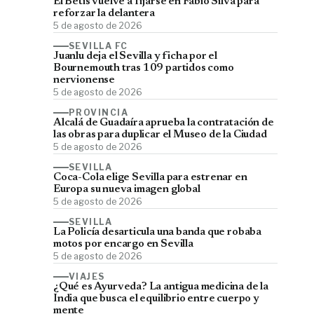
El Betis vuelve a fijarse en Fábio Silva para
reforzar la delantera
5 de agosto de 2026
SEVILLA FC
Juanlu deja el Sevilla y ficha por el
Bournemouth tras 109 partidos como
nervionense
5 de agosto de 2026
PROVINCIA
Alcalá de Guadaíra aprueba la contratación de
las obras para duplicar el Museo de la Ciudad
5 de agosto de 2026
SEVILLA
Coca-Cola elige Sevilla para estrenar en
Europa su nueva imagen global
5 de agosto de 2026
SEVILLA
La Policía desarticula una banda que robaba
motos por encargo en Sevilla
5 de agosto de 2026
VIAJES
¿Qué es Ayurveda? La antigua medicina de la
India que busca el equilibrio entre cuerpo y
mente