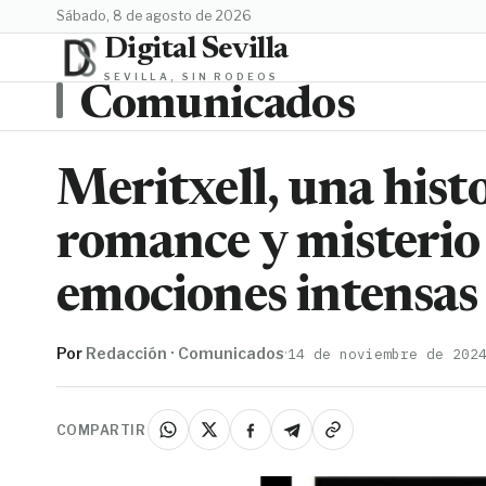
sábado, 8 de agosto de 2026
Digital Sevilla
SEVILLA, SIN RODEOS
Comunicados
Meritxell, una his
romance y misterio 
emociones intensas
Por
Redacción · Comunicados
·
14 de noviembre de 202
COMPARTIR