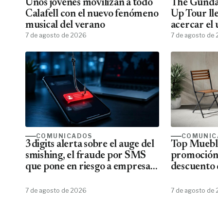
Unos jóvenes movilizan a todo
The Gunda
Calafell con el nuevo fenómeno
Up Tour ll
musical del verano
acercar el
7 de agosto de 2026
todos los f
7 de agosto de
COMUNICADOS
COMUNIC
3digits alerta sobre el auge del
Top Mueble
smishing, el fraude por SMS
promoción
que pone en riesgo a empresas
descuento 
y usuarios
7 de agosto de 2026
7 de agosto de