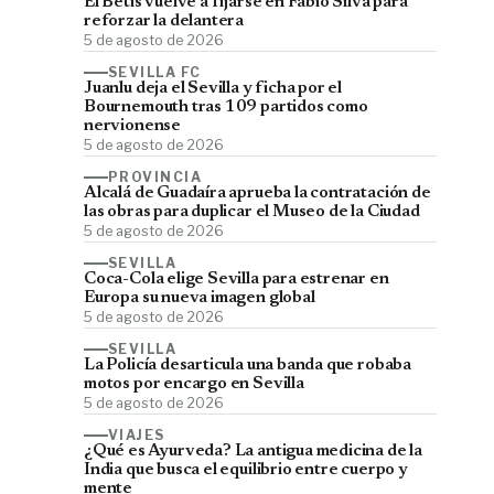
El Betis vuelve a fijarse en Fábio Silva para
reforzar la delantera
5 de agosto de 2026
SEVILLA FC
Juanlu deja el Sevilla y ficha por el
Bournemouth tras 109 partidos como
nervionense
5 de agosto de 2026
PROVINCIA
Alcalá de Guadaíra aprueba la contratación de
las obras para duplicar el Museo de la Ciudad
5 de agosto de 2026
SEVILLA
Coca-Cola elige Sevilla para estrenar en
Europa su nueva imagen global
5 de agosto de 2026
SEVILLA
La Policía desarticula una banda que robaba
motos por encargo en Sevilla
5 de agosto de 2026
VIAJES
¿Qué es Ayurveda? La antigua medicina de la
India que busca el equilibrio entre cuerpo y
mente