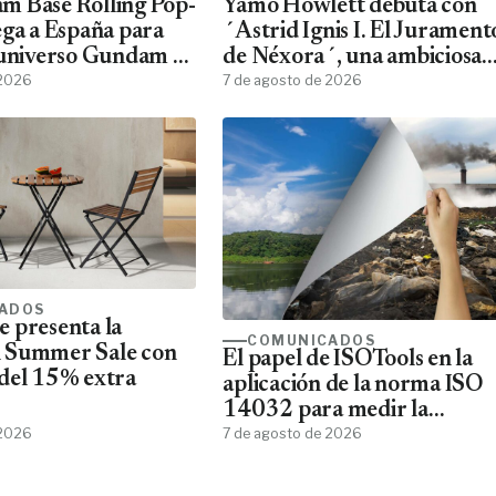
m Base Rolling Pop-
Yamo Howlett debuta con
ega a España para
´Astrid Ignis I. El Jurament
 universo Gundam a
de Néxora´, una ambiciosa
ans
 2026
saga de fantasía y ciencia
7 de agosto de 2026
ficción
ADOS
 presenta la
COMUNICADOS
 Summer Sale con
El papel de ISOTools en la
del 15% extra
aplicación de la norma ISO
14032 para medir la
 2026
sostenibilidad empresarial
7 de agosto de 2026