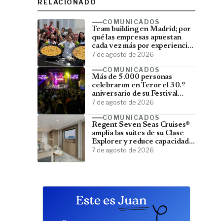
RELACIONADO
COMUNICADOS
Team building en Madrid; por
qué las empresas apuestan
cada vez más por experiencias
que fortalecen sus equipos
7 de agosto de 2026
COMUNICADOS
Más de 5.000 personas
celebraron en Teror el 30.º
aniversario de su Festival
Latino
7 de agosto de 2026
COMUNICADOS
Regent Seven Seas Cruises®
amplía las suites de su Clase
Explorer y reduce capacidad;
menos pasajeros, más espacio
7 de agosto de 2026