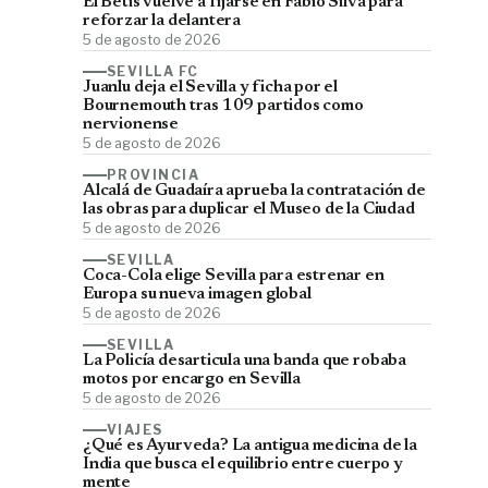
El Betis vuelve a fijarse en Fábio Silva para
reforzar la delantera
5 de agosto de 2026
SEVILLA FC
Juanlu deja el Sevilla y ficha por el
Bournemouth tras 109 partidos como
nervionense
5 de agosto de 2026
PROVINCIA
Alcalá de Guadaíra aprueba la contratación de
las obras para duplicar el Museo de la Ciudad
5 de agosto de 2026
SEVILLA
Coca-Cola elige Sevilla para estrenar en
Europa su nueva imagen global
5 de agosto de 2026
SEVILLA
La Policía desarticula una banda que robaba
motos por encargo en Sevilla
5 de agosto de 2026
VIAJES
¿Qué es Ayurveda? La antigua medicina de la
India que busca el equilibrio entre cuerpo y
mente