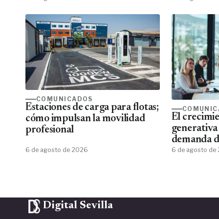
COMUNICADOS
Estaciones de carga para flotas;
COMUNIC
El crecimie
cómo impulsan la movilidad
generativa
profesional
demanda de
6 de agosto de 2026
de aplicar 
6 de agosto de
Digital Sevilla