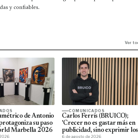
das y confiables.
Ver to
ADOS
COMUNICADOS
lumétrico de Antonio
Carlos Ferrís (BRUICO);
protagoniza su paso
'Crecer no es gastar más en
orld Marbella 2026
publicidad, sino exprimir los
 2026
datos que ya tienes'
6 de agosto de 2026