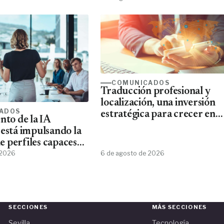
COMUNICADOS
Traducción profesional y
localización, una inversión
ADOS
estratégica para crecer en
nto de la IA
mercados internacionales
 está impulsando la
 perfiles capaces
esta tecnología
 2026
6 de agosto de 2026
SECCIONES
MÁS SECCIONES
Sevilla
Tecnología