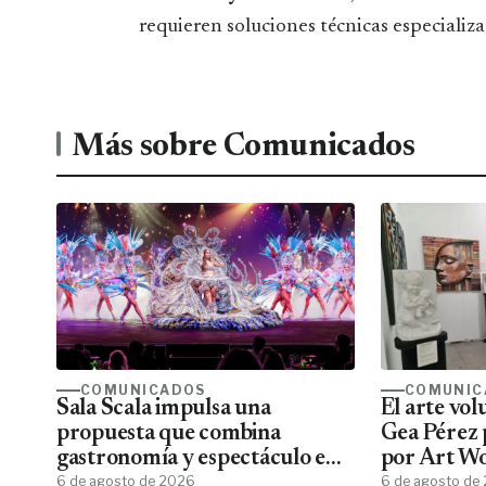
requieren soluciones técnicas especializa
Más sobre Comunicados
COMUNICADOS
COMUNIC
Sala Scala impulsa una
El arte vo
propuesta que combina
Gea Pérez 
gastronomía y espectáculo en
por Art W
Gran Canaria
6 de agosto de 2026
6 de agosto de