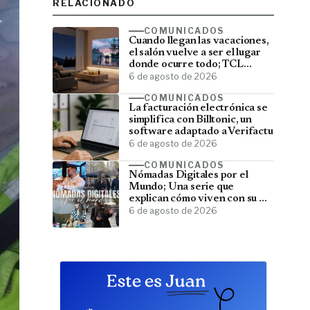
RELACIONADO
COMUNICADOS
Cuando llegan las vacaciones,
el salón vuelve a ser el lugar
donde ocurre todo; TCL
convierte el televisor en el
6 de agosto de 2026
centro del verano
COMUNICADOS
La facturación electrónica se
simplifica con Billtonic, un
software adaptado a Verifactu
6 de agosto de 2026
COMUNICADOS
Nómadas Digitales por el
Mundo; Una serie que
explican cómo viven con su PC
y viajan por el mundo
6 de agosto de 2026