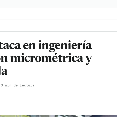
aca en ingeniería
ón micrométrica y
da
·
4
3 min de lectura