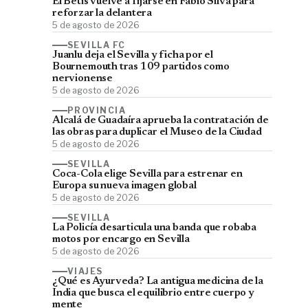
El Betis vuelve a fijarse en Fábio Silva para
reforzar la delantera
5 de agosto de 2026
SEVILLA FC
Juanlu deja el Sevilla y ficha por el
Bournemouth tras 109 partidos como
nervionense
5 de agosto de 2026
PROVINCIA
Alcalá de Guadaíra aprueba la contratación de
las obras para duplicar el Museo de la Ciudad
5 de agosto de 2026
SEVILLA
Coca-Cola elige Sevilla para estrenar en
Europa su nueva imagen global
5 de agosto de 2026
SEVILLA
La Policía desarticula una banda que robaba
motos por encargo en Sevilla
5 de agosto de 2026
VIAJES
¿Qué es Ayurveda? La antigua medicina de la
India que busca el equilibrio entre cuerpo y
mente