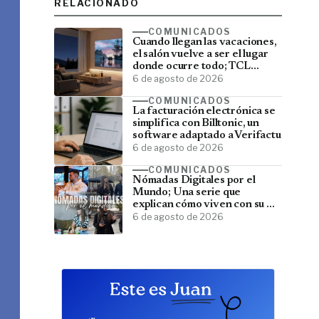
RELACIONADO
COMUNICADOS
Cuando llegan las vacaciones,
el salón vuelve a ser el lugar
donde ocurre todo; TCL
convierte el televisor en el
6 de agosto de 2026
centro del verano
COMUNICADOS
La facturación electrónica se
simplifica con Billtonic, un
software adaptado a Verifactu
6 de agosto de 2026
COMUNICADOS
Nómadas Digitales por el
Mundo; Una serie que
explican cómo viven con su PC
y viajan por el mundo
6 de agosto de 2026