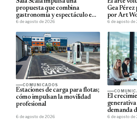
Sala Scala impulsa una
El arte vo
propuesta que combina
Gea Pérez 
gastronomía y espectáculo en
por Art W
Gran Canaria
6 de agosto de 2026
6 de agosto de
COMUNICADOS
Estaciones de carga para flotas;
COMUNIC
El crecimie
cómo impulsan la movilidad
generativa
profesional
demanda de
6 de agosto de 2026
de aplicar 
6 de agosto de