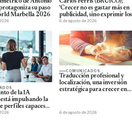
lumétrico de Antonio
Carlos Ferrís (BRUICO);
protagoniza su paso
'Crecer no es gastar más en
orld Marbella 2026
publicidad, sino exprimir los
 2026
datos que ya tienes'
6 de agosto de 2026
COMUNICADOS
Traducción profesional y
localización, una inversión
ADOS
estratégica para crecer en
nto de la IA
mercados internacionales
 está impulsando la
 perfiles capaces
esta tecnología
 2026
6 de agosto de 2026