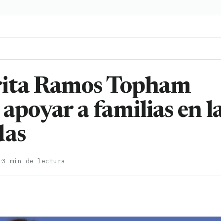
rita Ramos Topham
 apoyar a familias en l
das
·
4
3 min de lectura