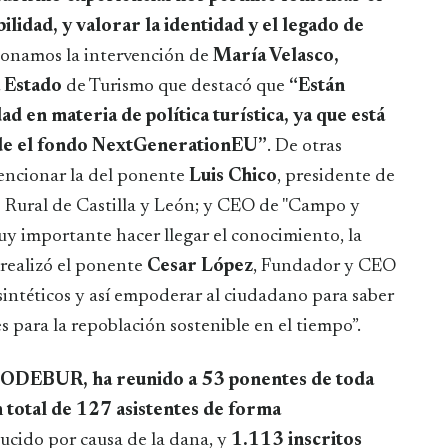
ilidad, y valorar la identidad y el legado de
onamos la intervención de
María Velasco,
a Estado
de Turismo que destacó que
“Están
d en materia de política turística, ya que está
sde el fondo NextGenerationEU”
. De otras
encionar la del ponente
Luis Chico
, presidente de
 Rural de Castilla y León; y CEO de "Campo y
uy importante hacer llegar el conocimiento, la
 realizó el ponente
Cesar López
, Fundador y CEO
sintéticos y así empoderar al ciudadano para saber
 para la repoblación sostenible en el tiempo”.
ODEBUR, ha reunido a 53 ponentes de toda
n total de 127 asistentes de forma
ucido por causa de la dana,
y
1.113 inscritos