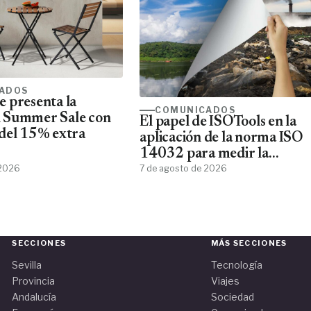
ADOS
 presenta la
COMUNICADOS
 Summer Sale con
El papel de ISOTools en la
del 15% extra
aplicación de la norma ISO
14032 para medir la
 2026
sostenibilidad empresarial
7 de agosto de 2026
SECCIONES
MÁS SECCIONES
Sevilla
Tecnología
Provincia
Viajes
Andalucía
Sociedad