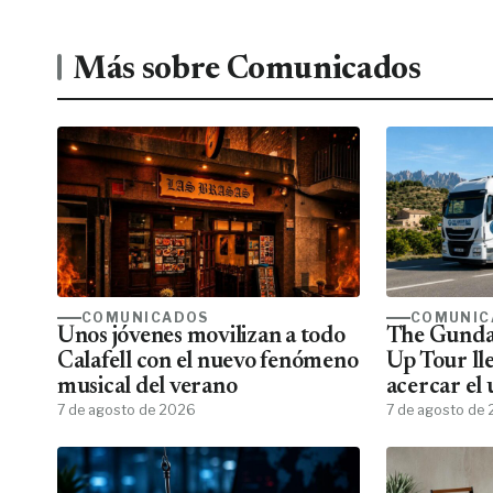
Más sobre Comunicados
COMUNICADOS
COMUNIC
Unos jóvenes movilizan a todo
The Gunda
Calafell con el nuevo fenómeno
Up Tour ll
musical del verano
acercar el
7 de agosto de 2026
todos los f
7 de agosto de