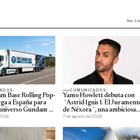
Ver to
ADOS
COMUNICADOS
m Base Rolling Pop-
Yamo Howlett debuta con
ega a España para
´Astrid Ignis I. El Jurament
 universo Gundam a
de Néxora´, una ambiciosa
ans
 2026
saga de fantasía y ciencia
7 de agosto de 2026
ficción