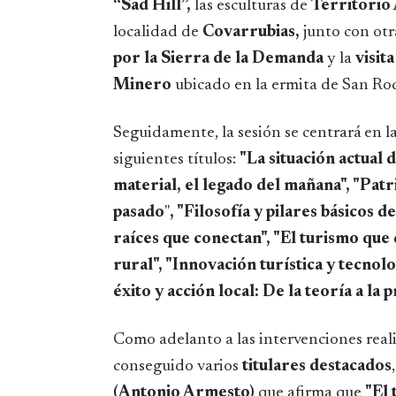
“Sad Hill”,
las esculturas de
Territorio
localidad de
Covarrubias,
junto con otr
por la Sierra de la Demanda
y la
visit
Minero
ubicado en la ermita de San Ro
Seguidamente, la sesión se centrará en l
siguientes títulos:
"La situación actual 
material, el legado del mañana", "Pat
pasado
"
, "Filosofía y pilares básicos d
raíces que conectan", "El turismo que 
rural", "Innovación turística y tecnolo
éxito y acción local: De la teoría a la p
Como adelanto a las intervenciones real
conseguido varios
titulares destacados
(Antonio Armesto)
que afirma que
"El 