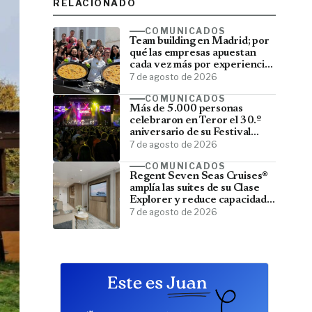
RELACIONADO
COMUNICADOS
Team building en Madrid; por
qué las empresas apuestan
cada vez más por experiencias
que fortalecen sus equipos
7 de agosto de 2026
COMUNICADOS
Más de 5.000 personas
celebraron en Teror el 30.º
aniversario de su Festival
Latino
7 de agosto de 2026
COMUNICADOS
Regent Seven Seas Cruises®
amplía las suites de su Clase
Explorer y reduce capacidad;
menos pasajeros, más espacio
7 de agosto de 2026