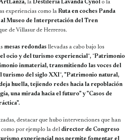
 ArtLanza,
la
Destilería Lavanda Cynol
o la
as experiencias como la
Ruta en coches Panda
a al Museo de Interpretación del Tren
que de Villasur de Herreros.
as
mesas redondas
llevadas a cabo bajo los
del ocio y del turismo experiencial
"
,
"
Patrimonio
rimonio inmaterial, transmitiendo las voces del
el turismo del siglo XXI
"
, "Patrimonio natural,
deja huella, tejiendo redes hacia la repoblación
gía, una mirada hacia el futuro" y "Casos de
ráctica".
izadas, destacar que hubo intervenciones que han
, como por ejemplo la del
director de Congreso
turismo experiencial nos permite fomentar el