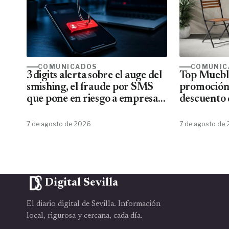
COMUNICADOS
COMUNIC
3digits alerta sobre el auge del
Top Mueble
smishing, el fraude por SMS
promoción
que pone en riesgo a empresas
descuento 
y usuarios
7 de agosto de 2026
7 de agosto de
Digital Sevilla
El diario digital de Sevilla. Información
local, rigurosa y cercana, cada día.