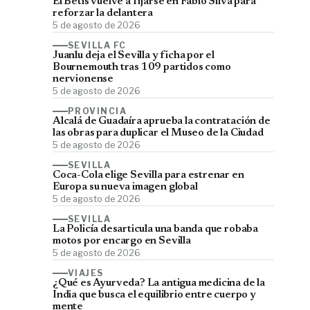
El Betis vuelve a fijarse en Fábio Silva para
reforzar la delantera
5 de agosto de 2026
SEVILLA FC
Juanlu deja el Sevilla y ficha por el
Bournemouth tras 109 partidos como
nervionense
5 de agosto de 2026
PROVINCIA
Alcalá de Guadaíra aprueba la contratación de
las obras para duplicar el Museo de la Ciudad
5 de agosto de 2026
SEVILLA
Coca-Cola elige Sevilla para estrenar en
Europa su nueva imagen global
5 de agosto de 2026
SEVILLA
La Policía desarticula una banda que robaba
motos por encargo en Sevilla
5 de agosto de 2026
VIAJES
¿Qué es Ayurveda? La antigua medicina de la
India que busca el equilibrio entre cuerpo y
mente