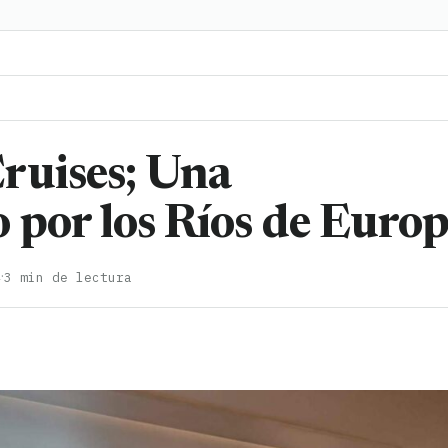
ruises; Una
 por los Ríos de Euro
·
4
3 min de lectura