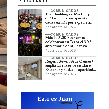
RELACIONADO
COMUNICADOS
Team building en Madrid; por
qué las empresas apuestan
cada vez más por experiencias
que fortalecen sus equipos
7 de agosto de 2026
COMUNICADOS
Más de 5.000 personas
celebraron en Teror el 30.º
aniversario de su Festival
Latino
7 de agosto de 2026
COMUNICADOS
Regent Seven Seas Cruises®
amplía las suites de su Clase
Explorer y reduce capacidad;
menos pasajeros, más espacio
7 de agosto de 2026