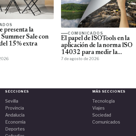
ADOS
 presenta la
COMUNICADOS
 Summer Sale con
El papel de ISOTools en la
del 15% extra
aplicación de la norma ISO
14032 para medir la
 2026
sostenibilidad empresarial
7 de agosto de 2026
SECCIONES
MÁS SECCIONES
Sevilla
Tecnología
Provincia
Viajes
Andalucía
Sociedad
Economía
Comunicados
Deportes
Cofradías