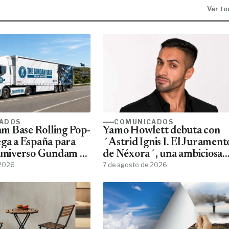
Ver to
ADOS
COMUNICADOS
m Base Rolling Pop-
Yamo Howlett debuta con
ega a España para
´Astrid Ignis I. El Jurament
 universo Gundam a
de Néxora´, una ambiciosa
ans
 2026
saga de fantasía y ciencia
7 de agosto de 2026
ficción