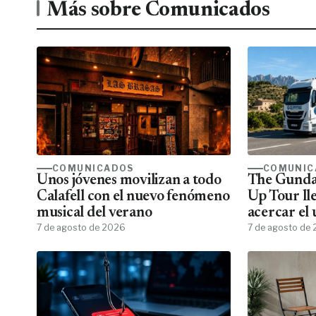
Más sobre Comunicados
COMUNICADOS
COMUNIC
Unos jóvenes movilizan a todo
The Gunda
Calafell con el nuevo fenómeno
Up Tour ll
musical del verano
acercar el
7 de agosto de 2026
todos los f
7 de agosto de