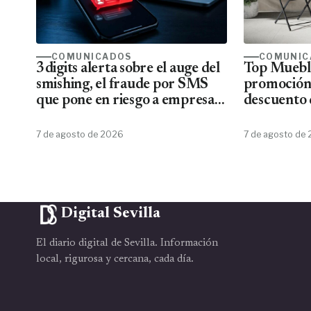
COMUNICADOS
COMUNIC
3digits alerta sobre el auge del
Top Mueble
smishing, el fraude por SMS
promoción
que pone en riesgo a empresas
descuento 
y usuarios
7 de agosto de 2026
7 de agosto de
Digital Sevilla
El diario digital de Sevilla. Información
local, rigurosa y cercana, cada día.