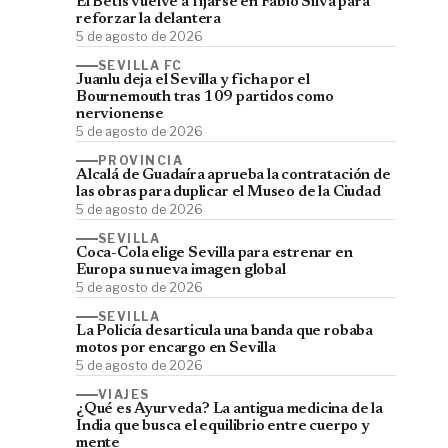
El Betis vuelve a fijarse en Fábio Silva para
reforzar la delantera
5 de agosto de 2026
SEVILLA FC
Juanlu deja el Sevilla y ficha por el
Bournemouth tras 109 partidos como
nervionense
5 de agosto de 2026
PROVINCIA
Alcalá de Guadaíra aprueba la contratación de
las obras para duplicar el Museo de la Ciudad
5 de agosto de 2026
SEVILLA
Coca-Cola elige Sevilla para estrenar en
Europa su nueva imagen global
5 de agosto de 2026
SEVILLA
La Policía desarticula una banda que robaba
motos por encargo en Sevilla
5 de agosto de 2026
VIAJES
¿Qué es Ayurveda? La antigua medicina de la
India que busca el equilibrio entre cuerpo y
mente