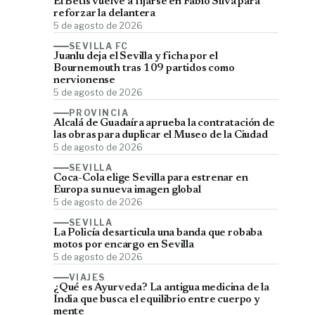
El Betis vuelve a fijarse en Fábio Silva para
reforzar la delantera
5 de agosto de 2026
SEVILLA FC
Juanlu deja el Sevilla y ficha por el
Bournemouth tras 109 partidos como
nervionense
5 de agosto de 2026
PROVINCIA
Alcalá de Guadaíra aprueba la contratación de
las obras para duplicar el Museo de la Ciudad
5 de agosto de 2026
SEVILLA
Coca-Cola elige Sevilla para estrenar en
Europa su nueva imagen global
5 de agosto de 2026
SEVILLA
La Policía desarticula una banda que robaba
motos por encargo en Sevilla
5 de agosto de 2026
VIAJES
¿Qué es Ayurveda? La antigua medicina de la
India que busca el equilibrio entre cuerpo y
mente