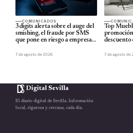
COMUNICADOS
COMUNIC
3digits alerta sobre el auge del
Top Mueble
smishing, el fraude por SMS
promoción
que pone en riesgo a empresas
descuento 
y usuarios
7 de agosto de 2026
7 de agosto de
Digital Sevilla
El diario digital de Sevilla. Información
local, rigurosa y cercana, cada día.