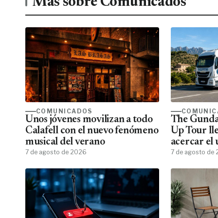
Más sobre Comunicados
COMUNICADOS
COMUNIC
Unos jóvenes movilizan a todo
The Gunda
Calafell con el nuevo fenómeno
Up Tour ll
musical del verano
acercar el
7 de agosto de 2026
todos los f
7 de agosto de