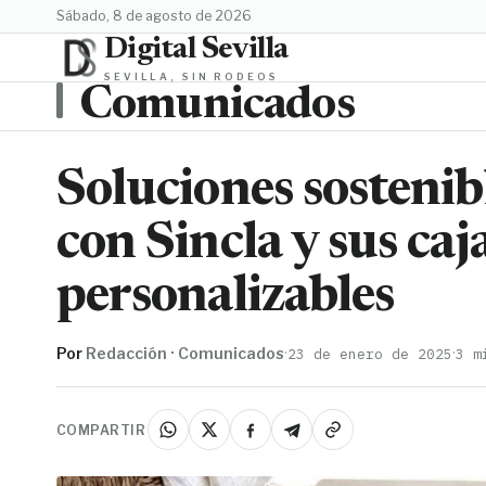
sábado, 8 de agosto de 2026
Digital Sevilla
SEVILLA, SIN RODEOS
Comunicados
Soluciones sosteni
con Sincla y sus ca
personalizables
Por
Redacción · Comunicados
·
·
23 de enero de 2025
3 m
COMPARTIR