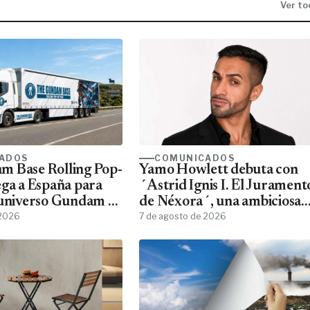
Ver to
ADOS
COMUNICADOS
m Base Rolling Pop-
Yamo Howlett debuta con
ega a España para
´Astrid Ignis I. El Jurament
 universo Gundam a
de Néxora´, una ambiciosa
ans
 2026
saga de fantasía y ciencia
7 de agosto de 2026
ficción