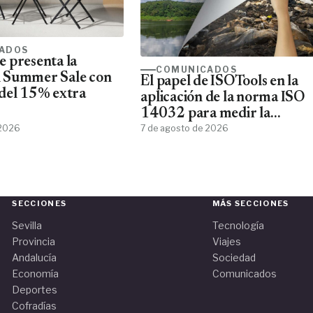
ADOS
 presenta la
COMUNICADOS
 Summer Sale con
El papel de ISOTools en la
del 15% extra
aplicación de la norma ISO
14032 para medir la
 2026
sostenibilidad empresarial
7 de agosto de 2026
SECCIONES
MÁS SECCIONES
Sevilla
Tecnología
Provincia
Viajes
Andalucía
Sociedad
Economía
Comunicados
Deportes
Cofradías