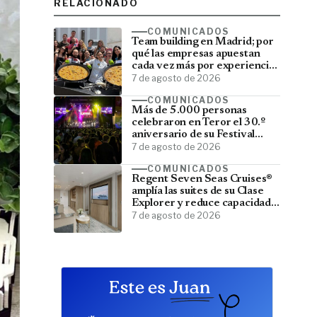
RELACIONADO
COMUNICADOS
Team building en Madrid; por
qué las empresas apuestan
cada vez más por experiencias
que fortalecen sus equipos
7 de agosto de 2026
COMUNICADOS
Más de 5.000 personas
celebraron en Teror el 30.º
aniversario de su Festival
Latino
7 de agosto de 2026
COMUNICADOS
Regent Seven Seas Cruises®
amplía las suites de su Clase
Explorer y reduce capacidad;
menos pasajeros, más espacio
7 de agosto de 2026