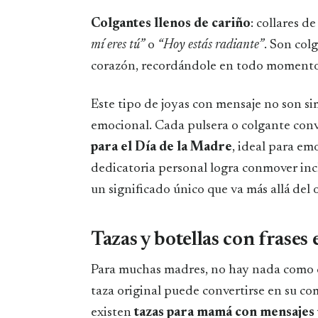
Colgantes llenos de cariño
: collares d
mí eres tú”
o
“Hoy estás radiante”
. Son col
corazón, recordándole en todo momento l
Este tipo de joyas con mensaje no son si
emocional. Cada pulsera o colgante conv
para el Día de la Madre
, ideal para em
dedicatoria personal logra conmover inc
un significado único que va más allá del o
Tazas y botellas con frases 
Para muchas madres, no hay nada como co
taza original puede convertirse en su co
existen
tazas para mamá con mensajes 