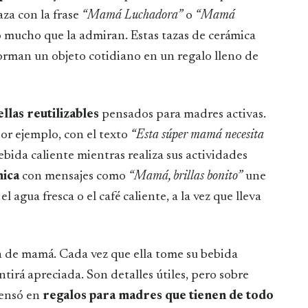
aza con la frase
“Mamá Luchadora”
o
“Mamá
lo mucho que la admiran. Estas tazas de cerámica
orman un objeto cotidiano en un regalo lleno de
llas reutilizables
pensados para madres activas.
or ejemplo, con el texto
“Esta súper mamá necesita
bida caliente mientras realiza sus actividades
mica
con mensajes como
“Mamá, brillas bonito”
une
l agua fresca o el café caliente, a la vez que lleva
día de mamá. Cada vez que ella tome su bebida
ntirá apreciada. Son detalles útiles, pero sobre
pensó en
regalos para madres que tienen de todo