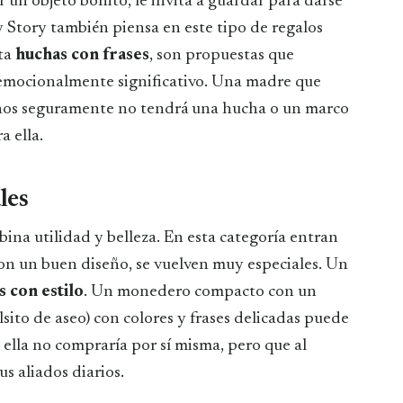
un objeto bonito, le invita a guardar para darse
 Story también piensa en este tipo de regalos
ta
huchas con frases
, son propuestas que
emocionalmente significativo. Una madre que
nos seguramente no tendrá una hucha o un marco
 ella.
les
bina utilidad y belleza. En esta categoría entran
con un buen diseño, se vuelven muy especiales. Un
 con estilo
. Un monedero compacto con un
sito de aseo) con colores y frases delicadas puede
ella no compraría por sí misma, pero que al
us aliados diarios.