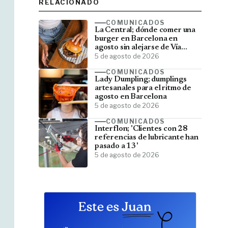
RELACIONADO
COMUNICADOS
La Central; dónde comer una
burger en Barcelona en
agosto sin alejarse de Vía
Laietana
5 de agosto de 2026
COMUNICADOS
Lady Dumpling; dumplings
artesanales para el ritmo de
agosto en Barcelona
5 de agosto de 2026
COMUNICADOS
Interflon; 'Clientes con 28
referencias de lubricante han
pasado a 13'
5 de agosto de 2026