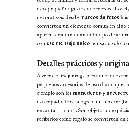
toque de humor y ternura. Además de ser 
esos pequeños gustos que merece. Lovely
decorativos: desde
marcos de fotos
has
convierten un elemento común en algo 
aparentemente tiene todo tipo de ador
con
ese mensaje único
pensado solo para
Detalles prácticos y origina
A veces, el mejor regalo es aquel que com
pequeños accesorios de uso diario que, 
ejemplo son los
monederos y neceseres
estampado floral alegre o un neceser (bol
encantar a mamá. Son objetos que quizás 
recibirlos como regalo se convierten en s