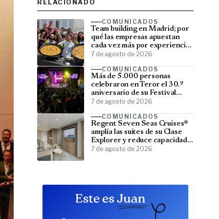
RELACIONADO
COMUNICADOS
Team building en Madrid; por
qué las empresas apuestan
cada vez más por experiencias
que fortalecen sus equipos
7 de agosto de 2026
COMUNICADOS
Más de 5.000 personas
celebraron en Teror el 30.º
aniversario de su Festival
Latino
7 de agosto de 2026
COMUNICADOS
Regent Seven Seas Cruises®
amplía las suites de su Clase
Explorer y reduce capacidad;
menos pasajeros, más espacio
7 de agosto de 2026