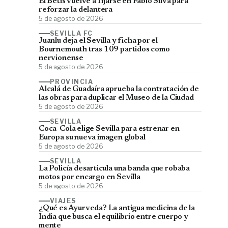
El Betis vuelve a fijarse en Fábio Silva para
reforzar la delantera
5 de agosto de 2026
SEVILLA FC
Juanlu deja el Sevilla y ficha por el
Bournemouth tras 109 partidos como
nervionense
5 de agosto de 2026
PROVINCIA
Alcalá de Guadaíra aprueba la contratación de
las obras para duplicar el Museo de la Ciudad
5 de agosto de 2026
SEVILLA
Coca-Cola elige Sevilla para estrenar en
Europa su nueva imagen global
5 de agosto de 2026
SEVILLA
La Policía desarticula una banda que robaba
motos por encargo en Sevilla
5 de agosto de 2026
VIAJES
¿Qué es Ayurveda? La antigua medicina de la
India que busca el equilibrio entre cuerpo y
mente