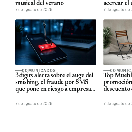
musical del verano
acercar el
7 de agosto de 2026
todos los f
7 de agosto de
COMUNICADOS
COMUNIC
3digits alerta sobre el auge del
Top Mueble
smishing, el fraude por SMS
promoción
que pone en riesgo a empresas
descuento 
y usuarios
7 de agosto de 2026
7 de agosto de