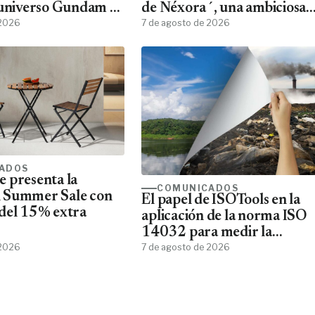
 universo Gundam a
de Néxora´, una ambiciosa
ans
 2026
saga de fantasía y ciencia
7 de agosto de 2026
ficción
ADOS
 presenta la
COMUNICADOS
 Summer Sale con
El papel de ISOTools en la
del 15% extra
aplicación de la norma ISO
14032 para medir la
 2026
sostenibilidad empresarial
7 de agosto de 2026