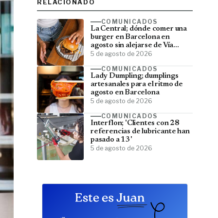
RELACIONADO
COMUNICADOS
La Central; dónde comer una
burger en Barcelona en
agosto sin alejarse de Vía
Laietana
5 de agosto de 2026
COMUNICADOS
Lady Dumpling; dumplings
artesanales para el ritmo de
agosto en Barcelona
5 de agosto de 2026
COMUNICADOS
Interflon; 'Clientes con 28
referencias de lubricante han
pasado a 13'
5 de agosto de 2026