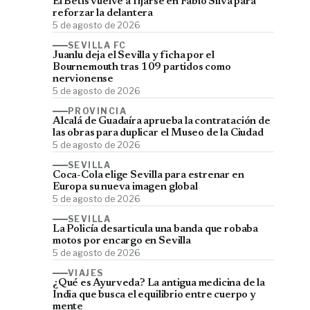
El Betis vuelve a fijarse en Fábio Silva para
reforzar la delantera
5 de agosto de 2026
SEVILLA FC
Juanlu deja el Sevilla y ficha por el
Bournemouth tras 109 partidos como
nervionense
5 de agosto de 2026
PROVINCIA
Alcalá de Guadaíra aprueba la contratación de
las obras para duplicar el Museo de la Ciudad
5 de agosto de 2026
SEVILLA
Coca-Cola elige Sevilla para estrenar en
Europa su nueva imagen global
5 de agosto de 2026
SEVILLA
La Policía desarticula una banda que robaba
motos por encargo en Sevilla
5 de agosto de 2026
VIAJES
¿Qué es Ayurveda? La antigua medicina de la
India que busca el equilibrio entre cuerpo y
mente