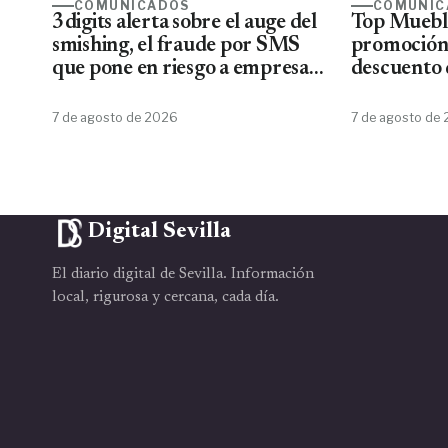
COMUNICADOS
COMUNIC
3digits alerta sobre el auge del
Top Mueble
smishing, el fraude por SMS
promoción
que pone en riesgo a empresas
descuento 
y usuarios
7 de agosto de 2026
7 de agosto de
Digital Sevilla
El diario digital de Sevilla. Información
local, rigurosa y cercana, cada día.