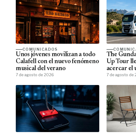
COMUNICADOS
COMUNIC
Unos jóvenes movilizan a todo
The Gunda
Calafell con el nuevo fenómeno
Up Tour ll
musical del verano
acercar el
7 de agosto de 2026
todos los f
7 de agosto de