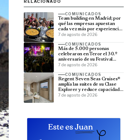
RELACIONADO
COMUNICADOS
Team building en Madrid; por
qué las empresas apuestan
cada vez más por experiencias
que fortalecen sus equipos
7 de agosto de 2026
COMUNICADOS
Más de 5.000 personas
celebraron en Teror el 30.º
aniversario de su Festival
Latino
7 de agosto de 2026
COMUNICADOS
Regent Seven Seas Cruises®
amplía las suites de su Clase
Explorer y reduce capacidad;
menos pasajeros, más espacio
7 de agosto de 2026