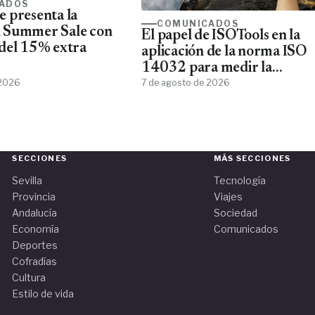
ADOS
 presenta la
COMUNICADOS
 Summer Sale con
El papel de ISOTools en la
del 15% extra
aplicación de la norma ISO
14032 para medir la
 2026
sostenibilidad empresarial
7 de agosto de 2026
SECCIONES
MÁS SECCIONES
Sevilla
Tecnología
Provincia
Viajes
Andalucía
Sociedad
Economía
Comunicados
Deportes
Cofradías
Cultura
Estilo de vida