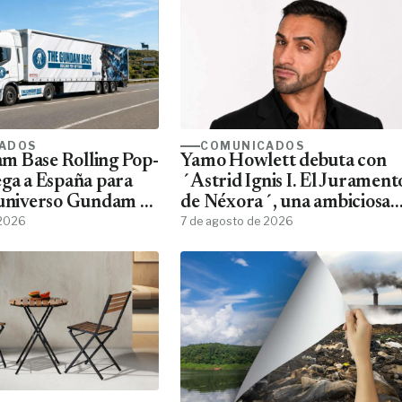
ADOS
COMUNICADOS
m Base Rolling Pop-
Yamo Howlett debuta con
ega a España para
´Astrid Ignis I. El Jurament
 universo Gundam a
de Néxora´, una ambiciosa
ans
 2026
saga de fantasía y ciencia
7 de agosto de 2026
ficción