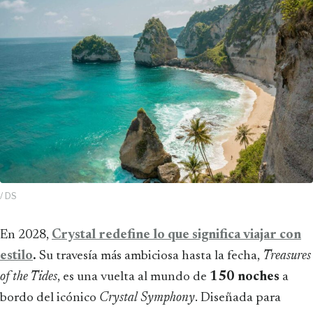
/ DS
En 2028,
Crystal redefine lo que significa viajar con
estilo
.
Su travesía más ambiciosa hasta la fecha,
Treasures
of the Tides
, es una vuelta al mundo de
150 noches
a
bordo del icónico
Crystal Symphony
. Diseñada para