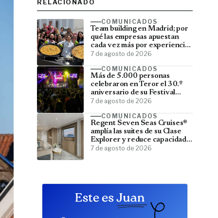
RELACIONADO
COMUNICADOS
Team building en Madrid; por
qué las empresas apuestan
cada vez más por experiencias
que fortalecen sus equipos
7 de agosto de 2026
COMUNICADOS
Más de 5.000 personas
celebraron en Teror el 30.º
aniversario de su Festival
Latino
7 de agosto de 2026
COMUNICADOS
Regent Seven Seas Cruises®
amplía las suites de su Clase
Explorer y reduce capacidad;
menos pasajeros, más espacio
7 de agosto de 2026