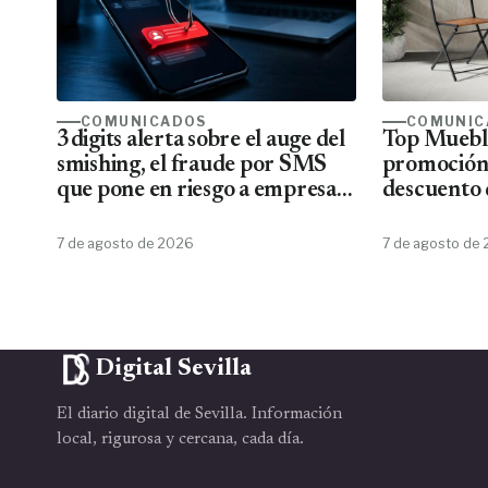
COMUNICADOS
COMUNIC
3digits alerta sobre el auge del
Top Mueble
smishing, el fraude por SMS
promoción
que pone en riesgo a empresas
descuento 
y usuarios
7 de agosto de 2026
7 de agosto de
Digital Sevilla
El diario digital de Sevilla. Información
local, rigurosa y cercana, cada día.