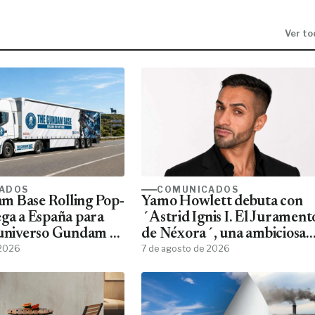
Ver to
ADOS
COMUNICADOS
m Base Rolling Pop-
Yamo Howlett debuta con
ega a España para
´Astrid Ignis I. El Jurament
 universo Gundam a
de Néxora´, una ambiciosa
ans
 2026
saga de fantasía y ciencia
7 de agosto de 2026
ficción