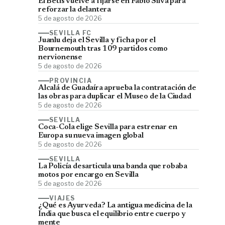
El Betis vuelve a fijarse en Fábio Silva para
reforzar la delantera
5 de agosto de 2026
SEVILLA FC
Juanlu deja el Sevilla y ficha por el
Bournemouth tras 109 partidos como
nervionense
5 de agosto de 2026
PROVINCIA
Alcalá de Guadaíra aprueba la contratación de
las obras para duplicar el Museo de la Ciudad
5 de agosto de 2026
SEVILLA
Coca-Cola elige Sevilla para estrenar en
Europa su nueva imagen global
5 de agosto de 2026
SEVILLA
La Policía desarticula una banda que robaba
motos por encargo en Sevilla
5 de agosto de 2026
VIAJES
¿Qué es Ayurveda? La antigua medicina de la
India que busca el equilibrio entre cuerpo y
mente