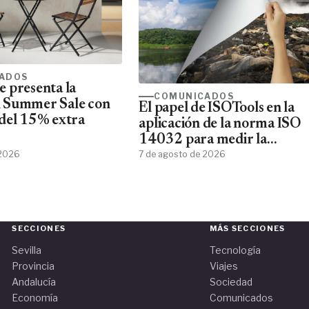
ADOS
 presenta la
COMUNICADOS
 Summer Sale con
El papel de ISOTools en la
del 15% extra
aplicación de la norma ISO
14032 para medir la
 2026
sostenibilidad empresarial
7 de agosto de 2026
SECCIONES
MÁS SECCIONES
Sevilla
Tecnología
Provincia
Viajes
Andalucía
Sociedad
Economía
Comunicados