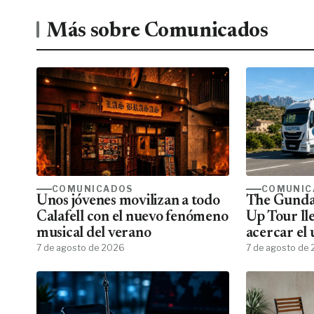
Más sobre Comunicados
COMUNICADOS
COMUNIC
Unos jóvenes movilizan a todo
The Gunda
Calafell con el nuevo fenómeno
Up Tour ll
musical del verano
acercar el
7 de agosto de 2026
todos los f
7 de agosto de