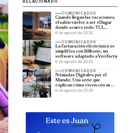
RELACIONADO
COMUNICADOS
Cuando llegan las vacaciones,
el salón vuelve a ser el lugar
donde ocurre todo; TCL
convierte el televisor en el
6 de agosto de 2026
centro del verano
COMUNICADOS
La facturación electrónica se
simplifica con Billtonic, un
software adaptado a Verifactu
6 de agosto de 2026
COMUNICADOS
Nómadas Digitales por el
Mundo; Una serie que
explican cómo viven con su PC
y viajan por el mundo
6 de agosto de 2026