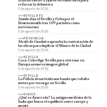
El Betis vuelve a fijarse en Fábio Silva para
reforzar la delantera
5 de agosto de 2026
SEVILLA FC
Juanlu deja el Sevilla y ficha por el
Bournemouth tras 109 partidos como
nervionense
5 de agosto de 2026
PROVINCIA
Alcalá de Guadaíra aprueba la contratación de
las obras para duplicar el Museo de la Ciudad
5 de agosto de 2026
SEVILLA
Coca-Cola elige Sevilla para estrenar en
Europa su nueva imagen global
5 de agosto de 2026
SEVILLA
La Policía desarticula una banda que robaba
motos por encargo en Sevilla
5 de agosto de 2026
VIAJES
¿Qué es Ayurveda? La antigua medicina de la
India que busca el equilibrio entre cuerpo y
mente