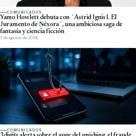
COMUNICADOS
Yamo Howlett debuta con ´Astrid Ignis I. El
Juramento de Néxora´, una ambiciosa saga de
fantasía y ciencia ficción
7 de agosto de 2026
COMUNICADOS
3digits alerta sobre el auge del smishing, el fraude