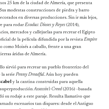
 unos 25 km de la ciudad de Almería, que presenta
 Sus modestas construcciones de piedra y barro
corados en diversas producciones. Sin ir más lejos,
ave para rodar
Exodus: Dioses y Reyes
(2014),
ios, mercados y callejuelas para recrear el Egipto
icial de la película difundida por la revista
Empire
do como Moisés a caballo, frente a una gran
ierras áridas de Almería.
lo sirvió para recrear un pueblo fronterizo del
 la serie
Penny Dreadful
. Aún hoy pueden
scabel
y la cantina construidas para aquella
a superproducción
Assassin’s Creed
(2016) –basada
ó su rodaje a este paraje. Resulta llamativo que
rnado escenarios tan dispares: desde el Antiguo