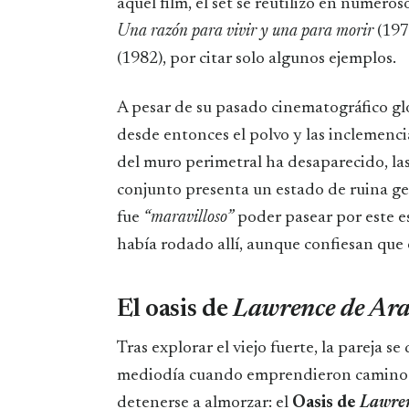
aquel film, el set se reutilizó en numeros
Una razón para vivir y una para morir
(197
(1982), por citar solo algunos ejemplos.
A pesar de su pasado cinematográfico g
desde entonces el polvo y las inclemenc
del muro perimetral ha desaparecido, las
conjunto presenta un estado de ruina g
fue
“maravilloso”
poder pasear por este e
había rodado allí, aunque confiesan que
El oasis de
Lawrence de Ar
Tras explorar el viejo fuerte, la pareja se
mediodía cuando emprendieron camino a s
detenerse a almorzar: el
Oasis de
Lawren