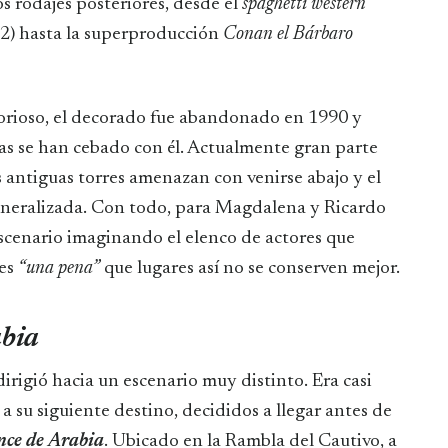
os rodajes posteriores, desde el
spaghetti western
2) hasta la superproducción
Conan el Bárbaro
lorioso, el decorado fue abandonado en 1990 y
ias se han cebado con él. Actualmente gran parte
 antiguas torres amenazan con venirse abajo y el
eneralizada. Con todo, para Magdalena y Ricardo
scenario imaginando el elenco de actores que
 es
“una pena”
que lugares así no se conserven mejor.
abia
 dirigió hacia un escenario muy distinto. Era casi
u siguiente destino, decididos a llegar antes de
ce de Arabia
. Ubicado en la Rambla del Cautivo, a