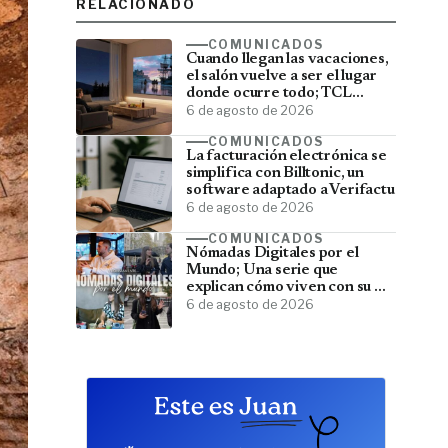
RELACIONADO
COMUNICADOS
Cuando llegan las vacaciones,
el salón vuelve a ser el lugar
donde ocurre todo; TCL
convierte el televisor en el
6 de agosto de 2026
centro del verano
COMUNICADOS
La facturación electrónica se
simplifica con Billtonic, un
software adaptado a Verifactu
6 de agosto de 2026
COMUNICADOS
Nómadas Digitales por el
Mundo; Una serie que
explican cómo viven con su PC
y viajan por el mundo
6 de agosto de 2026