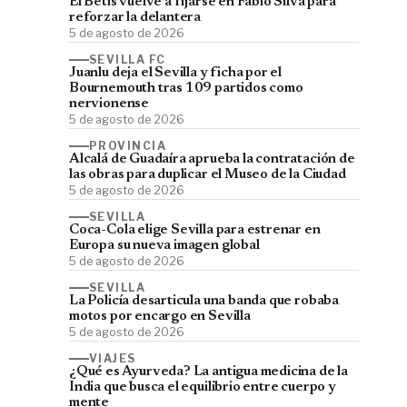
El Betis vuelve a fijarse en Fábio Silva para
reforzar la delantera
5 de agosto de 2026
SEVILLA FC
Juanlu deja el Sevilla y ficha por el
Bournemouth tras 109 partidos como
nervionense
5 de agosto de 2026
PROVINCIA
Alcalá de Guadaíra aprueba la contratación de
las obras para duplicar el Museo de la Ciudad
5 de agosto de 2026
SEVILLA
Coca-Cola elige Sevilla para estrenar en
Europa su nueva imagen global
5 de agosto de 2026
SEVILLA
La Policía desarticula una banda que robaba
motos por encargo en Sevilla
5 de agosto de 2026
VIAJES
¿Qué es Ayurveda? La antigua medicina de la
India que busca el equilibrio entre cuerpo y
mente