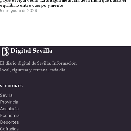
¿Qué es Ayurveda? La antigua medicina de la India que busca el
equilibrio entre cuerpo y mente
5 de agosto de 2026
Digital Sevilla
El diario digital de Sevilla. Información
local, rigurosa y cercana, cada día.
SECCIONES
Sevilla
Provincia
Andalucía
Economía
Deportes
Cofradías