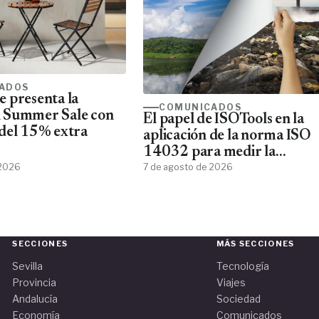
ADOS
 presenta la
COMUNICADOS
 Summer Sale con
El papel de ISOTools en la
del 15% extra
aplicación de la norma ISO
14032 para medir la
 2026
sostenibilidad empresarial
7 de agosto de 2026
SECCIONES
MÁS SECCIONES
Sevilla
Tecnología
Provincia
Viajes
Andalucía
Sociedad
Economía
Comunicados