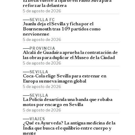
El Betis vuelve a fijarse en Fábio Silva para
reforzar la delantera
5 de agosto de 2026
SEVILLA FC
Juanlu deja el Sevilla y ficha por el
Bournemouth tras 109 partidos como
nervionense
5 de agosto de 2026
PROVINCIA
Alcalá de Guadaíra aprueba la contratación de
las obras para duplicar el Museo de la Ciudad
5 de agosto de 2026
SEVILLA
Coca-Cola elige Sevilla para estrenar en
Europa su nueva imagen global
5 de agosto de 2026
SEVILLA
La Policía desarticula una banda que robaba
motos por encargo en Sevilla
5 de agosto de 2026
VIAJES
¿Qué es Ayurveda? La antigua medicina de la
India que busca el equilibrio entre cuerpo y
mente