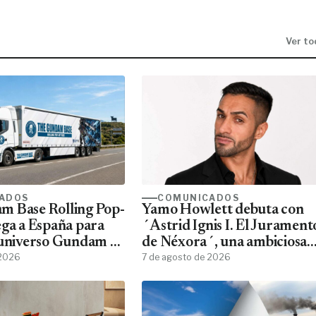
Ver to
ADOS
COMUNICADOS
m Base Rolling Pop-
Yamo Howlett debuta con
ega a España para
´Astrid Ignis I. El Jurament
 universo Gundam a
de Néxora´, una ambiciosa
ans
 2026
saga de fantasía y ciencia
7 de agosto de 2026
ficción