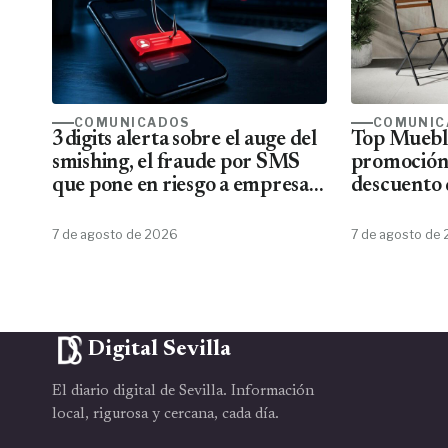
COMUNICADOS
COMUNIC
3digits alerta sobre el auge del
Top Mueble
smishing, el fraude por SMS
promoción
que pone en riesgo a empresas
descuento 
y usuarios
7 de agosto de 2026
7 de agosto de
Digital Sevilla
El diario digital de Sevilla. Información
local, rigurosa y cercana, cada día.