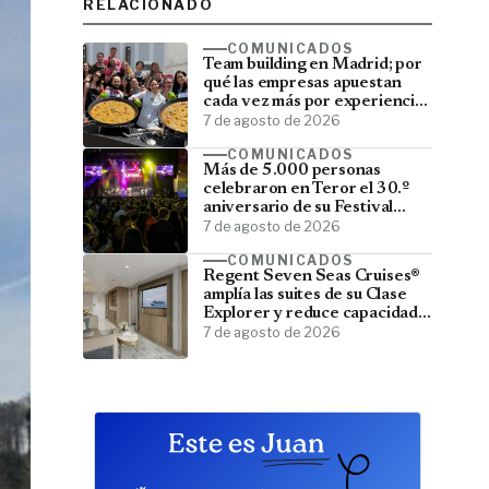
RELACIONADO
COMUNICADOS
Team building en Madrid; por
qué las empresas apuestan
cada vez más por experiencias
que fortalecen sus equipos
7 de agosto de 2026
COMUNICADOS
Más de 5.000 personas
celebraron en Teror el 30.º
aniversario de su Festival
Latino
7 de agosto de 2026
COMUNICADOS
Regent Seven Seas Cruises®
amplía las suites de su Clase
Explorer y reduce capacidad;
menos pasajeros, más espacio
7 de agosto de 2026