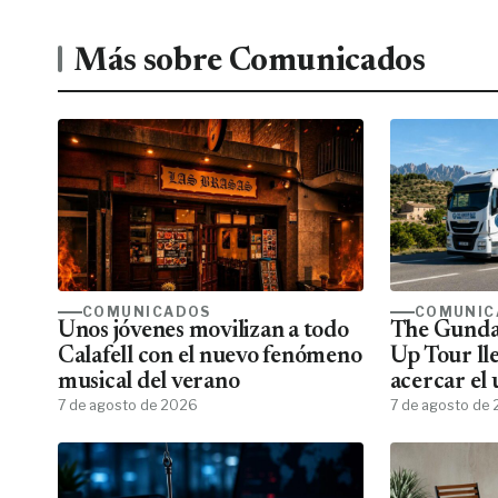
Más sobre Comunicados
COMUNICADOS
COMUNIC
Unos jóvenes movilizan a todo
The Gunda
Calafell con el nuevo fenómeno
Up Tour ll
musical del verano
acercar el
7 de agosto de 2026
todos los f
7 de agosto de