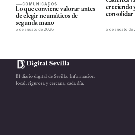
Cadenza El
COMUNICADOS
creciendo 
Lo que conviene valorar antes
consolidar 
de elegir neumáticos de
más comple
segunda mano
eléctrico 
5 de agosto de 2026
5 de agosto de
Digital Sevilla
El diario digital de Sevilla. Información
local, rigurosa y cercana, cada día.