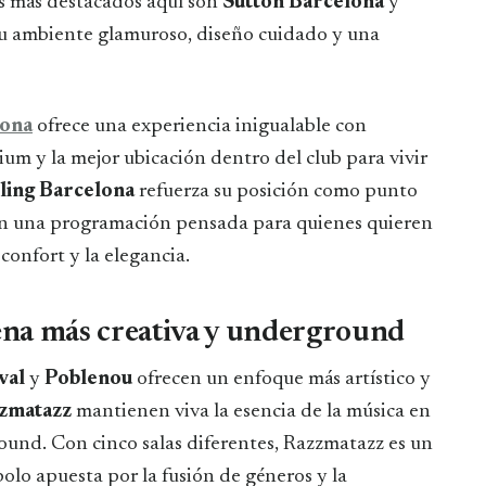
es más destacados aquí son
Sutton Barcelona
y
su ambiente glamuroso, diseño cuidado y una
lona
ofrece una experiencia inigualable con
ium y la mejor ubicación dentro del club para vivir
ling Barcelona
refuerza su posición como punto
 con una programación pensada para quienes quieren
confort y la elegancia.
cena más creativa y underground
val
y
Poblenou
ofrecen un enfoque más artístico y
zmatazz
mantienen viva la esencia de la música en
ground. Con cinco salas diferentes, Razzmatazz es un
olo apuesta por la fusión de géneros y la