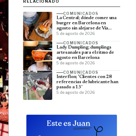
RELACIONADO
COMUNICADOS
La Central; dónde comer una
burger en Barcelona en
agosto sin alejarse de Vía
Laietana
5 de agosto de 2026
COMUNICADOS
Lady Dumpling; dumplings
artesanales para el ritmo de
agosto en Barcelona
5 de agosto de 2026
COMUNICADOS
Interflon; 'Clientes con 28
referencias de lubricante han
pasado a 13'
5 de agosto de 2026