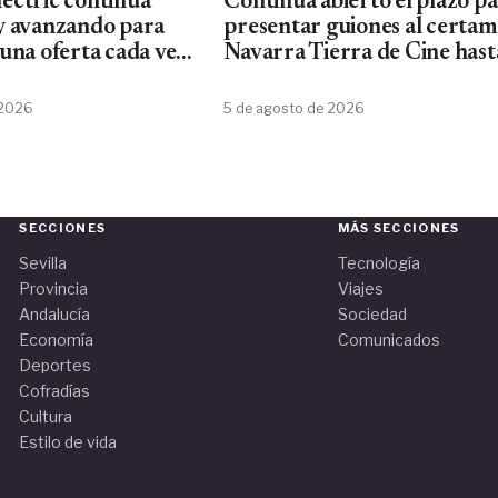
ectric continúa
Continúa abierto el plazo p
y avanzando para
presentar guiones al certa
una oferta cada vez
Navarra Tierra de Cine hast
ta de material
10 de agosto
Schneider
 2026
5 de agosto de 2026
SECCIONES
MÁS SECCIONES
Sevilla
Tecnología
Provincia
Viajes
Andalucía
Sociedad
Economía
Comunicados
Deportes
Cofradías
Cultura
Estilo de vida