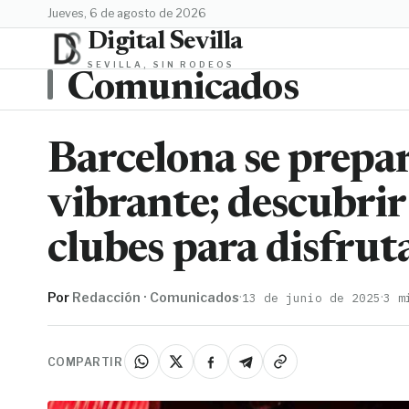
jueves, 6 de agosto de 2026
Digital Sevilla
SEVILLA, SIN RODEOS
Comunicados
Barcelona se prepa
vibrante; descubrir
clubes para disfrut
Por
Redacción · Comunicados
·
·
13 de junio de 2025
3 m
COMPARTIR