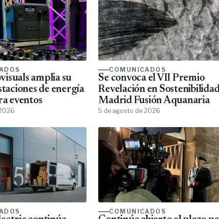
ADOS
COMUNICADOS
isuals amplia su
Se convoca el VII Premio
staciones de energía
Revelación en Sostenibilida
ra eventos
Madrid Fusión Aquanaria
 2026
5 de agosto de 2026
ADOS
COMUNICADOS