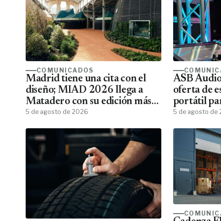
COMUNICADOS
COMUNIC
Madrid tiene una cita con el
ASB Audiov
diseño; MIAD 2026 llega a
oferta de e
Matadero con su edición más
portátil pa
ambiciosa
5 de agosto de 2026
5 de agosto de
COMUNIC