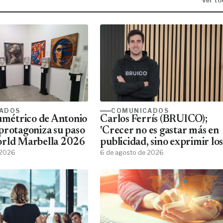
Ver to
ADOS
COMUNICADOS
lumétrico de Antonio
Carlos Ferrís (BRUICO);
protagoniza su paso
'Crecer no es gastar más en
orld Marbella 2026
publicidad, sino exprimir los
 2026
datos que ya tienes'
6 de agosto de 2026