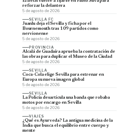
El Betis vuelve a fijarse en Fábio Silva para
reforzar la delantera
5 de agosto de 2026
SEVILLA FC
Juanlu deja el Sevilla y ficha por el
Bournemouth tras 109 partidos como
nervionense
5 de agosto de 2026
PROVINCIA
Alcalá de Guadaíra aprueba la contratación de
las obras para duplicar el Museo de la Ciudad
5 de agosto de 2026
SEVILLA
Coca-Cola elige Sevilla para estrenar en
Europa su nueva imagen global
5 de agosto de 2026
SEVILLA
La Policía desarticula una banda que robaba
motos por encargo en Sevilla
5 de agosto de 2026
VIAJES
¿Qué es Ayurveda? La antigua medicina de la
India que busca el equilibrio entre cuerpo y
mente