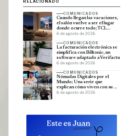
RELACIONADO
COMUNICADOS
Cuando llegan las vacaciones,
el salón vuelve a ser el lugar
donde ocurre todo; TCL
convierte el televisor en el
6 de agosto de 2026
centro del verano
COMUNICADOS
La facturación electrónica se
simplifica con Billtonic, un
software adaptado a Verifactu
6 de agosto de 2026
COMUNICADOS
Nómadas Digitales por el
Mundo; Una serie que
explican cómo viven con su PC
y viajan por el mundo
6 de agosto de 2026