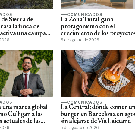
ADOS
COMUNICADOS
 de Sierra de
La Zona Tintal gana
asa la finca de
protagonismo con el
 activa una campaña
crecimiento de los proyecto
ación
 2026
de vivienda
6 de agosto de 2026
ADOS
COMUNICADOS
 una marca global
La Central; dónde comer u
mo Culligan a las
burger en Barcelona en ago
 actuales de las
sin alejarse de Vía Laietana
 2026
5 de agosto de 2026