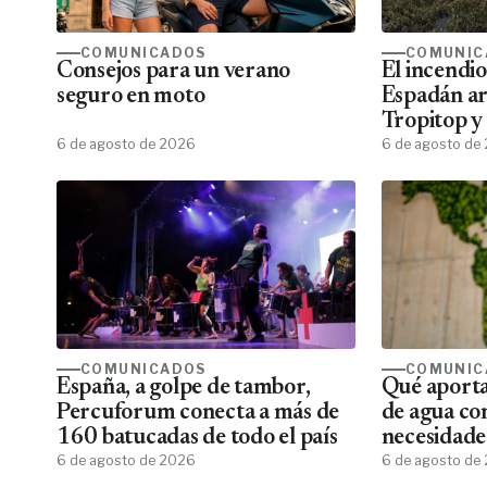
COMUNICADOS
COMUNIC
Consejos para un verano
El incendio
seguro en moto
Espadán arr
Tropitop y
6 de agosto de 2026
de recuper
6 de agosto de
COMUNICADOS
COMUNIC
España, a golpe de tambor,
Qué aporta
Percuforum conecta a más de
de agua co
160 batucadas de todo el país
necesidades
6 de agosto de 2026
empresas
6 de agosto de