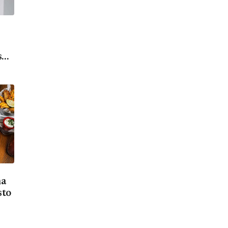
s
na
sto