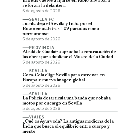
El Betis vuelve a fijarse en Fábio Silva para
reforzar la delantera
5 de agosto de 2026
SEVILLA FC
Juanlu deja el Sevilla y ficha por el
Bournemouth tras 109 partidos como
nervionense
5 de agosto de 2026
PROVINCIA
Alcalá de Guadaíra aprueba la contratación de
las obras para duplicar el Museo de la Ciudad
5 de agosto de 2026
SEVILLA
Coca-Cola elige Sevilla para estrenar en
Europa su nueva imagen global
5 de agosto de 2026
SEVILLA
La Policía desarticula una banda que robaba
motos por encargo en Sevilla
5 de agosto de 2026
VIAJES
¿Qué es Ayurveda? La antigua medicina de la
India que busca el equilibrio entre cuerpo y
mente