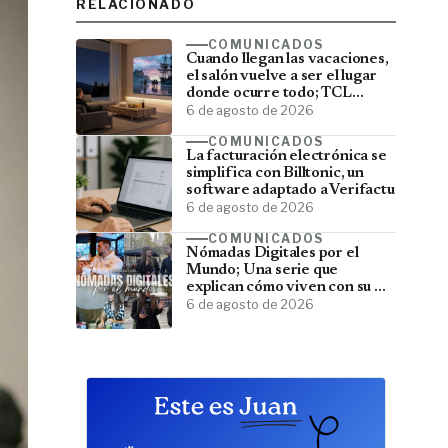
RELACIONADO
COMUNICADOS
Cuando llegan las vacaciones,
el salón vuelve a ser el lugar
donde ocurre todo; TCL
convierte el televisor en el
6 de agosto de 2026
centro del verano
COMUNICADOS
La facturación electrónica se
simplifica con Billtonic, un
software adaptado a Verifactu
6 de agosto de 2026
COMUNICADOS
Nómadas Digitales por el
Mundo; Una serie que
explican cómo viven con su PC
y viajan por el mundo
6 de agosto de 2026