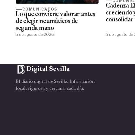
COMUNIC
Cadenza El
COMUNICADOS
creciendo 
Lo que conviene valorar antes
consolidar 
de elegir neumáticos de
más comple
segunda mano
eléctrico 
5 de agosto de 2026
5 de agosto de
Digital Sevilla
El diario digital de Sevilla. Información
local, rigurosa y cercana, cada día.