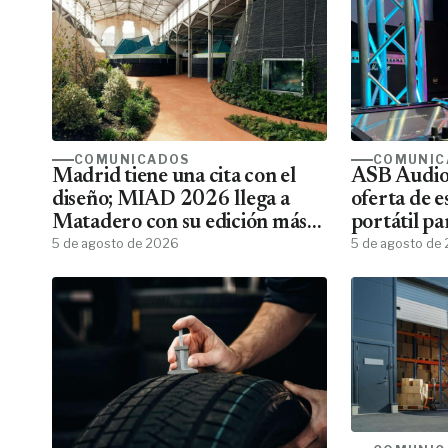
COMUNICADOS
COMUNIC
Madrid tiene una cita con el
ASB Audiov
diseño; MIAD 2026 llega a
oferta de e
Matadero con su edición más
portátil pa
ambiciosa
5 de agosto de 2026
5 de agosto de