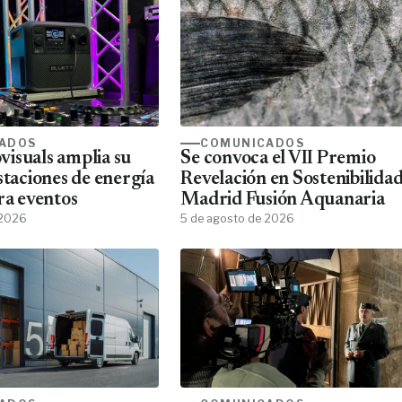
ADOS
COMUNICADOS
isuals amplia su
Se convoca el VII Premio
staciones de energía
Revelación en Sostenibilida
ra eventos
Madrid Fusión Aquanaria
 2026
5 de agosto de 2026