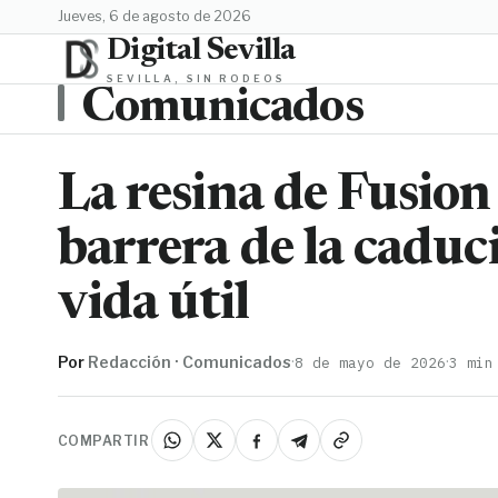
jueves, 6 de agosto de 2026
Digital Sevilla
SEVILLA, SIN RODEOS
Comunicados
La resina de Fusio
barrera de la caduc
vida útil
Por
Redacción · Comunicados
·
·
8 de mayo de 2026
3 min
COMPARTIR