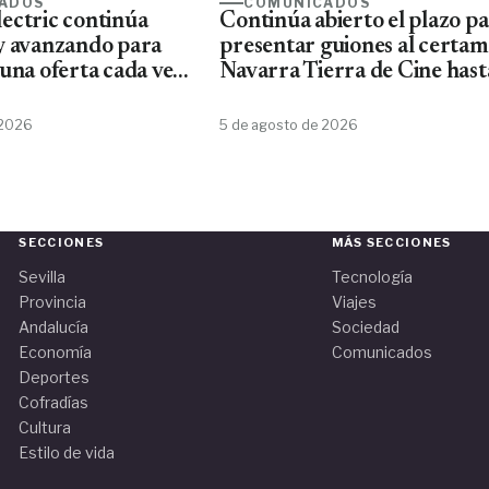
ADOS
COMUNICADOS
ectric continúa
Continúa abierto el plazo p
y avanzando para
presentar guiones al certa
una oferta cada vez
Navarra Tierra de Cine hast
ta de material
10 de agosto
Schneider
 2026
5 de agosto de 2026
SECCIONES
MÁS SECCIONES
Sevilla
Tecnología
Provincia
Viajes
Andalucía
Sociedad
Economía
Comunicados
Deportes
Cofradías
Cultura
Estilo de vida