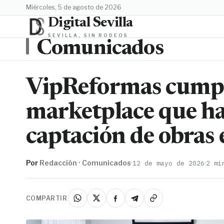
miércoles, 5 de agosto de 2026
Digital Sevilla
SEVILLA, SIN RODEOS
Comunicados
VipReformas cumple
marketplace que ha
captación de obras
Por
Redacción · Comunicados
·
·
12 de mayo de 2026
2 mi
COMPARTIR