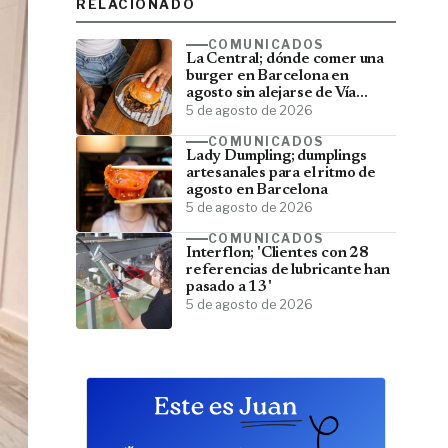
RELACIONADO
COMUNICADOS
La Central; dónde comer una
burger en Barcelona en
agosto sin alejarse de Vía
Laietana
5 de agosto de 2026
COMUNICADOS
Lady Dumpling; dumplings
artesanales para el ritmo de
agosto en Barcelona
5 de agosto de 2026
COMUNICADOS
Interflon; 'Clientes con 28
referencias de lubricante han
pasado a 13'
5 de agosto de 2026