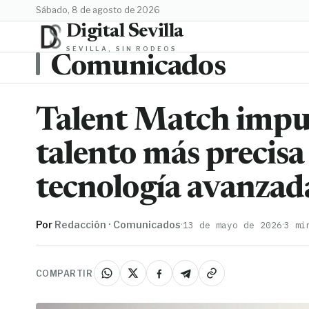
sábado, 8 de agosto de 2026
Digital Sevilla
SEVILLA, SIN RODEOS
Comunicados
Talent Match impul
talento más precisa
tecnología avanzad
Por
Redacción · Comunicados
·
·
13 de mayo de 2026
3 mi
COMPARTIR