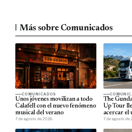
Más sobre Comunicados
COMUNICADOS
COMUNIC
Unos jóvenes movilizan a todo
The Gunda
Calafell con el nuevo fenómeno
Up Tour ll
musical del verano
acercar el
7 de agosto de 2026
todos los f
7 de agosto de