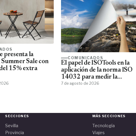
ADOS
 presenta la
COMUNICADOS
 Summer Sale con
El papel de ISOTools en la
del 15% extra
aplicación de la norma ISO
14032 para medir la
 2026
sostenibilidad empresarial
7 de agosto de 2026
SECCIONES
MÁS SECCIONES
Sevilla
Tecnología
Provincia
Viajes