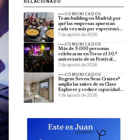
RELACIONADO
COMUNICADOS
Team building en Madrid; por
qué las empresas apuestan
cada vez más por experiencias
que fortalecen sus equipos
7 de agosto de 2026
COMUNICADOS
Más de 5.000 personas
celebraron en Teror el 30.º
aniversario de su Festival
Latino
7 de agosto de 2026
COMUNICADOS
Regent Seven Seas Cruises®
amplía las suites de su Clase
Explorer y reduce capacidad;
menos pasajeros, más espacio
7 de agosto de 2026