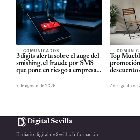
COMUNICADOS
COMUNIC
3digits alerta sobre el auge del
Top Mueble
smishing, el fraude por SMS
promoción
que pone en riesgo a empresas
descuento 
y usuarios
7 de agosto de 2026
7 de agosto de
Digital Sevilla
El diario digital de Sevilla. Información