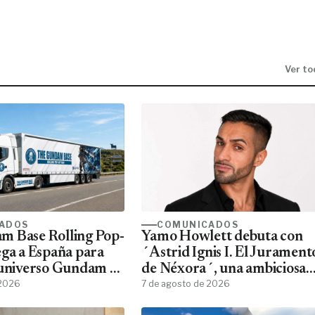
Ver to
ADOS
COMUNICADOS
m Base Rolling Pop-
Yamo Howlett debuta con
ega a España para
´Astrid Ignis I. El Jurament
 universo Gundam a
de Néxora´, una ambiciosa
ans
 2026
saga de fantasía y ciencia
7 de agosto de 2026
ficción