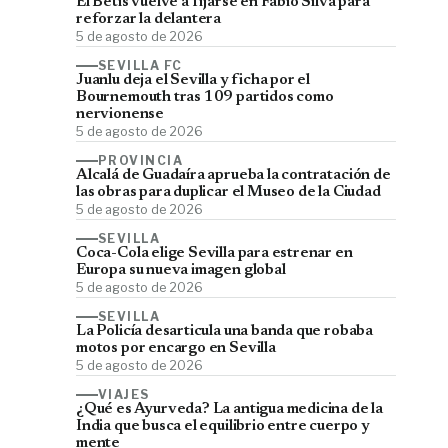
El Betis vuelve a fijarse en Fábio Silva para
reforzar la delantera
5 de agosto de 2026
SEVILLA FC
Juanlu deja el Sevilla y ficha por el
Bournemouth tras 109 partidos como
nervionense
5 de agosto de 2026
PROVINCIA
Alcalá de Guadaíra aprueba la contratación de
las obras para duplicar el Museo de la Ciudad
5 de agosto de 2026
SEVILLA
Coca-Cola elige Sevilla para estrenar en
Europa su nueva imagen global
5 de agosto de 2026
SEVILLA
La Policía desarticula una banda que robaba
motos por encargo en Sevilla
5 de agosto de 2026
VIAJES
¿Qué es Ayurveda? La antigua medicina de la
India que busca el equilibrio entre cuerpo y
mente