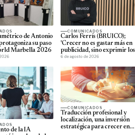
ADOS
COMUNICADOS
lumétrico de Antonio
Carlos Ferrís (BRUICO);
protagoniza su paso
'Crecer no es gastar más en
orld Marbella 2026
publicidad, sino exprimir los
 2026
datos que ya tienes'
6 de agosto de 2026
COMUNICADOS
Traducción profesional y
localización, una inversión
ADOS
estratégica para crecer en
nto de la IA
mercados internacionales