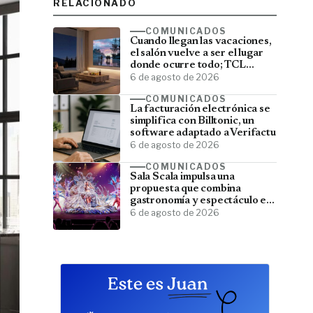
RELACIONADO
COMUNICADOS
Cuando llegan las vacaciones,
el salón vuelve a ser el lugar
donde ocurre todo; TCL
convierte el televisor en el
6 de agosto de 2026
centro del verano
COMUNICADOS
La facturación electrónica se
simplifica con Billtonic, un
software adaptado a Verifactu
6 de agosto de 2026
COMUNICADOS
Sala Scala impulsa una
propuesta que combina
gastronomía y espectáculo en
Gran Canaria
6 de agosto de 2026