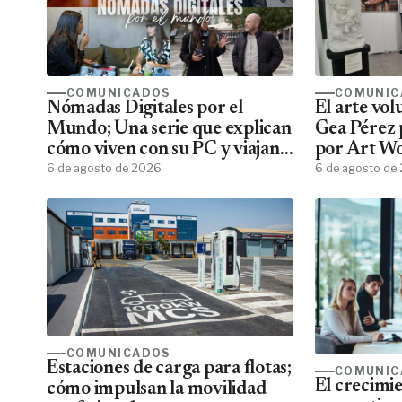
COMUNICADOS
COMUNIC
Nómadas Digitales por el
El arte vo
Mundo; Una serie que explican
Gea Pérez 
cómo viven con su PC y viajan
por Art W
por el mundo
6 de agosto de 2026
6 de agosto de
COMUNICADOS
Estaciones de carga para flotas;
COMUNIC
El crecimie
cómo impulsan la movilidad