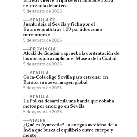
El Betis vuelve a fijarse en Fábio Silva para
reforzar la delantera
5 de agosto de 2026
SEVILLA FC
Juanlu deja el Sevilla y ficha por el
Bournemouth tras 109 partidos como
nervionense
5 de agosto de 2026
PROVINCIA
Alcalá de Guadaíra aprueba la contratación de
las obras para duplicar el Museo de la Ciudad
5 de agosto de 2026
SEVILLA
Coca-Cola elige Sevilla para estrenar en
Europa su nueva imagen global
5 de agosto de 2026
SEVILLA
La Policía desarticula una banda que robaba
motos por encargo en Sevilla
5 de agosto de 2026
VIAJES
¿Qué es Ayurveda? La antigua medicina de la
India que busca el equilibrio entre cuerpo y
mente