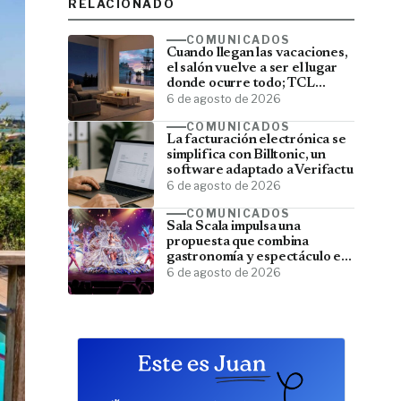
RELACIONADO
COMUNICADOS
Cuando llegan las vacaciones,
el salón vuelve a ser el lugar
donde ocurre todo; TCL
convierte el televisor en el
6 de agosto de 2026
centro del verano
COMUNICADOS
La facturación electrónica se
simplifica con Billtonic, un
software adaptado a Verifactu
6 de agosto de 2026
COMUNICADOS
Sala Scala impulsa una
propuesta que combina
gastronomía y espectáculo en
Gran Canaria
6 de agosto de 2026