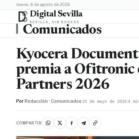
jueves, 6 de agosto de 2026
Digital Sevilla
SEVILLA, SIN RODEOS
Comunicados
Kyocera Document 
premia a Ofitronic
Partners 2026
Por
Redacción · Comunicados
·
·
25 de mayo de 2026
4 mi
COMPARTIR