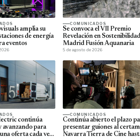
ADOS
COMUNICADOS
isuals amplia su
Se convoca el VII Premio
staciones de energía
Revelación en Sostenibilida
ra eventos
Madrid Fusión Aquanaria
 2026
5 de agosto de 2026
ADOS
COMUNICADOS
ectric continúa
Continúa abierto el plazo p
y avanzando para
presentar guiones al certa
una oferta cada vez
Navarra Tierra de Cine hast