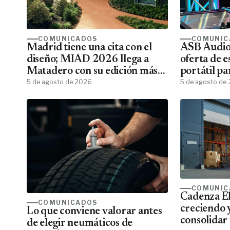
COMUNICADOS
COMUNIC
Madrid tiene una cita con el
ASB Audiov
diseño; MIAD 2026 llega a
oferta de e
Matadero con su edición más
portátil pa
ambiciosa
5 de agosto de 2026
5 de agosto de
COMUNIC
Cadenza El
COMUNICADOS
creciendo 
Lo que conviene valorar antes
consolidar 
de elegir neumáticos de