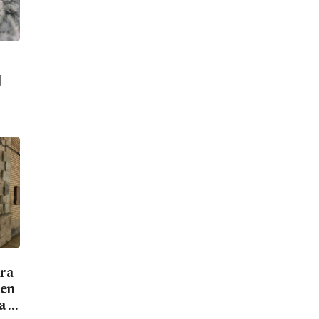
d
ara
men
a el