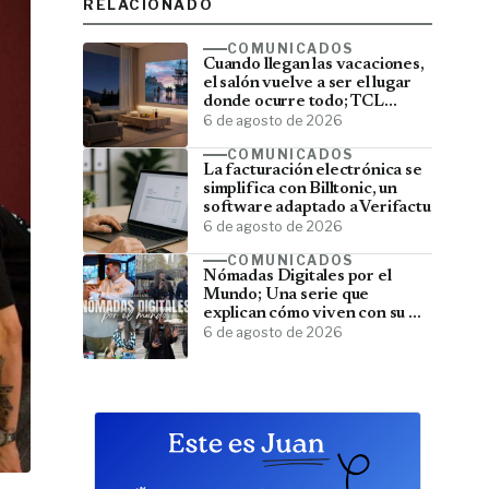
RELACIONADO
COMUNICADOS
Cuando llegan las vacaciones,
el salón vuelve a ser el lugar
donde ocurre todo; TCL
convierte el televisor en el
6 de agosto de 2026
centro del verano
COMUNICADOS
La facturación electrónica se
simplifica con Billtonic, un
software adaptado a Verifactu
6 de agosto de 2026
COMUNICADOS
Nómadas Digitales por el
Mundo; Una serie que
explican cómo viven con su PC
y viajan por el mundo
6 de agosto de 2026