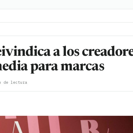
ivindica a los creador
edia para marcas
n de lectura