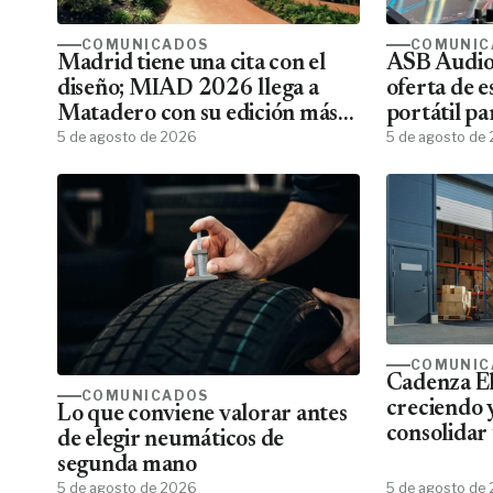
COMUNICADOS
COMUNIC
Madrid tiene una cita con el
ASB Audiov
diseño; MIAD 2026 llega a
oferta de e
Matadero con su edición más
portátil pa
ambiciosa
5 de agosto de 2026
5 de agosto de
COMUNIC
Cadenza El
COMUNICADOS
creciendo 
Lo que conviene valorar antes
consolidar 
de elegir neumáticos de
más comple
segunda mano
eléctrico 
5 de agosto de 2026
5 de agosto de