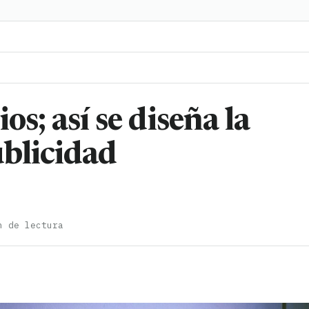
os; así se diseña la
ublicidad
n de lectura