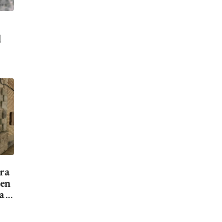
d
ara
men
a el