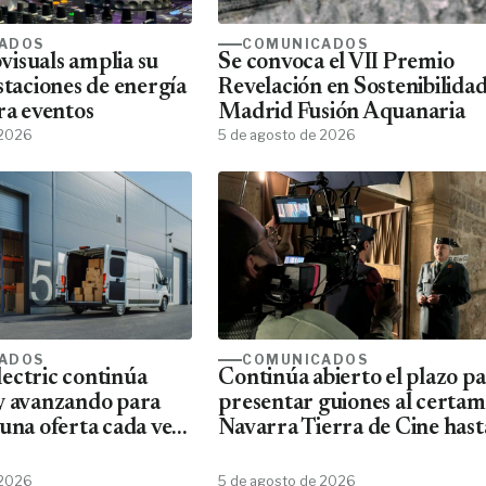
ADOS
COMUNICADOS
isuals amplia su
Se convoca el VII Premio
staciones de energía
Revelación en Sostenibilida
ra eventos
Madrid Fusión Aquanaria
 2026
5 de agosto de 2026
ADOS
COMUNICADOS
ectric continúa
Continúa abierto el plazo p
y avanzando para
presentar guiones al certa
una oferta cada vez
Navarra Tierra de Cine hast
ta de material
10 de agosto
Schneider
 2026
5 de agosto de 2026