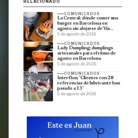
RELACIONADO
COMUNICADOS
La Central; dónde comer una
burger en Barcelona en
agosto sin alejarse de Vía
Laietana
5 de agosto de 2026
COMUNICADOS
Lady Dumpling; dumplings
artesanales para el ritmo de
agosto en Barcelona
5 de agosto de 2026
COMUNICADOS
Interflon; 'Clientes con 28
referencias de lubricante han
pasado a 13'
5 de agosto de 2026