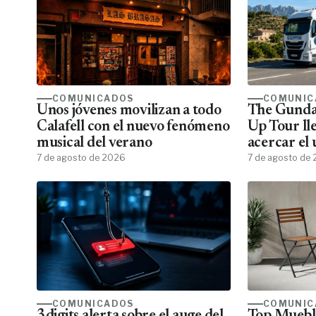
COMUNICADOS
COMUNIC
Unos jóvenes movilizan a todo
The Gunda
Calafell con el nuevo fenómeno
Up Tour ll
musical del verano
acercar el
7 de agosto de 2026
todos los f
7 de agosto de
COMUNICADOS
COMUNIC