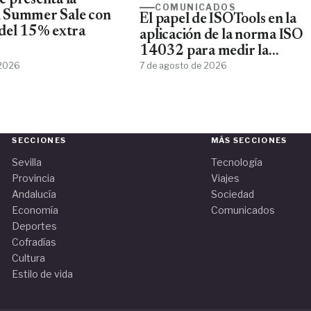
 presenta la
COMUNICADOS
 Summer Sale con
El papel de ISOTools en la
del 15% extra
aplicación de la norma ISO
14032 para medir la
 2026
sostenibilidad empresarial
7 de agosto de 2026
SECCIONES
MÁS SECCIONES
Sevilla
Tecnología
Provincia
Viajes
Andalucía
Sociedad
Economía
Comunicados
Deportes
Cofradías
Cultura
Estilo de vida