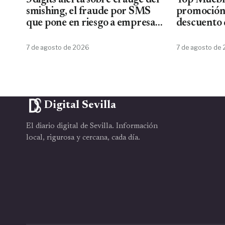
3digits alerta sobre el auge del
Top Mueble
smishing, el fraude por SMS
promoción
que pone en riesgo a empresas
descuento 
y usuarios
7 de agosto de 2026
7 de agosto de
Digital Sevilla
El diario digital de Sevilla. Información
local, rigurosa y cercana, cada día.