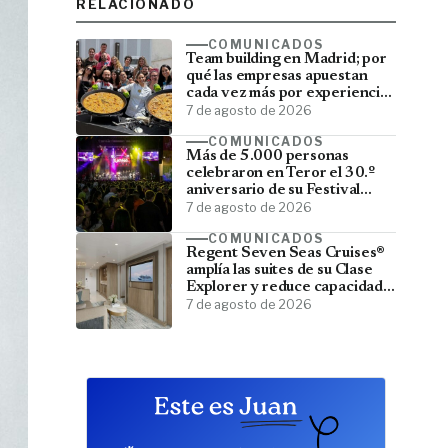
RELACIONADO
COMUNICADOS
Team building en Madrid; por
qué las empresas apuestan
cada vez más por experiencias
que fortalecen sus equipos
7 de agosto de 2026
COMUNICADOS
Más de 5.000 personas
celebraron en Teror el 30.º
aniversario de su Festival
Latino
7 de agosto de 2026
COMUNICADOS
Regent Seven Seas Cruises®
amplía las suites de su Clase
Explorer y reduce capacidad;
menos pasajeros, más espacio
7 de agosto de 2026