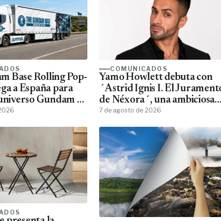
ADOS
COMUNICADOS
m Base Rolling Pop-
Yamo Howlett debuta con
ega a España para
´Astrid Ignis I. El Jurament
 universo Gundam a
de Néxora´, una ambiciosa
ans
 2026
saga de fantasía y ciencia
7 de agosto de 2026
ficción
ADOS