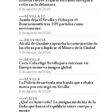
El Betis vuelve a fijarse en Fábio Silva para
reforzar la delantera
5 de agosto de 2026
SEVILLA FC
Juanlu deja el Sevilla y ficha por el
Bournemouth tras 109 partidos como
nervionense
5 de agosto de 2026
PROVINCIA
Alcalá de Guadaíra aprueba la contratación de
las obras para duplicar el Museo de la Ciudad
5 de agosto de 2026
SEVILLA
Coca-Cola elige Sevilla para estrenar en
Europa su nueva imagen global
5 de agosto de 2026
SEVILLA
La Policía desarticula una banda que robaba
motos por encargo en Sevilla
5 de agosto de 2026
VIAJES
¿Qué es Ayurveda? La antigua medicina de la
India que busca el equilibrio entre cuerpo y
mente