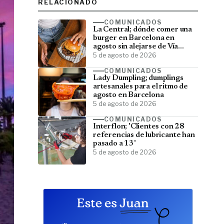
RELACIONADO
COMUNICADOS
La Central; dónde comer una
burger en Barcelona en
agosto sin alejarse de Vía
Laietana
5 de agosto de 2026
COMUNICADOS
Lady Dumpling; dumplings
artesanales para el ritmo de
agosto en Barcelona
5 de agosto de 2026
COMUNICADOS
Interflon; 'Clientes con 28
referencias de lubricante han
pasado a 13'
5 de agosto de 2026