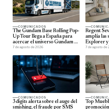
COMUNICADOS
COMUNIC
The Gundam Base Rolling Pop-
Regent Sev
Up Tour llega a España para
amplía las 
acercar el universo Gundam a
Explorer y
todos los fans
7 de agosto de 2026
menos pasa
7 de agosto de
COMUNICADOS
COMUNIC
3digits alerta sobre el auge del
Top Mueble
smishing, el fraude por SMS
promoción