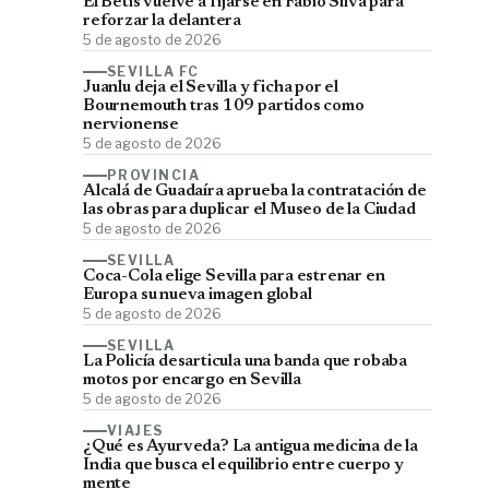
El Betis vuelve a fijarse en Fábio Silva para
reforzar la delantera
5 de agosto de 2026
SEVILLA FC
Juanlu deja el Sevilla y ficha por el
Bournemouth tras 109 partidos como
nervionense
5 de agosto de 2026
PROVINCIA
Alcalá de Guadaíra aprueba la contratación de
las obras para duplicar el Museo de la Ciudad
5 de agosto de 2026
SEVILLA
Coca-Cola elige Sevilla para estrenar en
Europa su nueva imagen global
5 de agosto de 2026
SEVILLA
La Policía desarticula una banda que robaba
motos por encargo en Sevilla
5 de agosto de 2026
VIAJES
¿Qué es Ayurveda? La antigua medicina de la
India que busca el equilibrio entre cuerpo y
mente