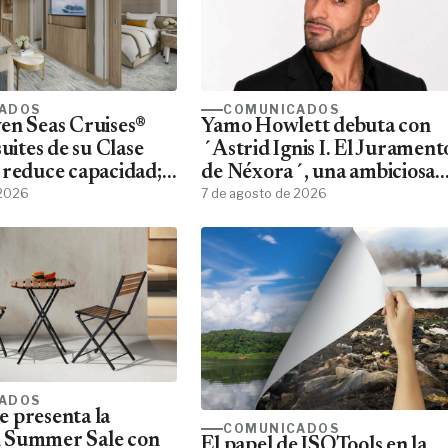
ADOS
COMUNICADOS
en Seas Cruises®
Yamo Howlett debuta con
suites de su Clase
´Astrid Ignis I. El Jurament
 reduce capacidad;
de Néxora´, una ambiciosa
jeros, más espacio
 2026
saga de fantasía y ciencia
7 de agosto de 2026
ficción
ADOS
 presenta la
COMUNICADOS
 Summer Sale con
El papel de ISOTools en la