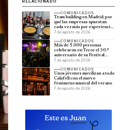
RELACIONADO
COMUNICADOS
Team building en Madrid; por
qué las empresas apuestan
cada vez más por experiencias
que fortalecen sus equipos
7 de agosto de 2026
COMUNICADOS
Más de 5.000 personas
celebraron en Teror el 30.º
aniversario de su Festival
Latino
7 de agosto de 2026
COMUNICADOS
Unos jóvenes movilizan a todo
Calafell con el nuevo
fenómeno musical del verano
7 de agosto de 2026