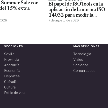
COMUNICADOS
 Summer Sale con
El papel de ISOTools en la
del 15% extra
aplicación de la norma ISO
14032 para medir la
 2026
sostenibilidad empresarial
7 de agosto de 2026
SECCIONES
MÁS SECCIONES
Sevilla
Tecnología
Provincia
Viajes
Andalucía
Sociedad
Economía
Comunicados
Deportes
Cofradías
Cultura
Estilo de vida