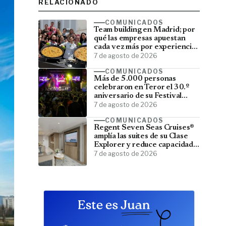
RELACIONADO
COMUNICADOS
Team building en Madrid; por
qué las empresas apuestan
cada vez más por experiencias
que fortalecen sus equipos
7 de agosto de 2026
COMUNICADOS
Más de 5.000 personas
celebraron en Teror el 30.º
aniversario de su Festival
Latino
7 de agosto de 2026
COMUNICADOS
Regent Seven Seas Cruises®
amplía las suites de su Clase
Explorer y reduce capacidad;
menos pasajeros, más espacio
7 de agosto de 2026