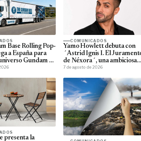
ADOS
COMUNICADOS
m Base Rolling Pop-
Yamo Howlett debuta con
ega a España para
´Astrid Ignis I. El Jurament
 universo Gundam a
de Néxora´, una ambiciosa
ans
 2026
saga de fantasía y ciencia
7 de agosto de 2026
ficción
ADOS
 presenta la