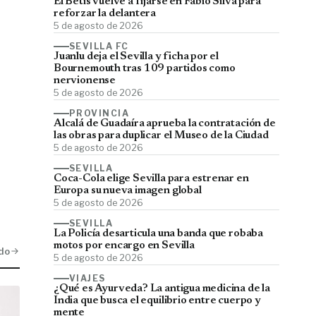
El Betis vuelve a fijarse en Fábio Silva para
reforzar la delantera
5 de agosto de 2026
SEVILLA FC
Juanlu deja el Sevilla y ficha por el
Bournemouth tras 109 partidos como
nervionense
5 de agosto de 2026
PROVINCIA
Alcalá de Guadaíra aprueba la contratación de
las obras para duplicar el Museo de la Ciudad
5 de agosto de 2026
SEVILLA
Coca-Cola elige Sevilla para estrenar en
Europa su nueva imagen global
5 de agosto de 2026
SEVILLA
La Policía desarticula una banda que robaba
motos por encargo en Sevilla
do
5 de agosto de 2026
VIAJES
¿Qué es Ayurveda? La antigua medicina de la
India que busca el equilibrio entre cuerpo y
mente