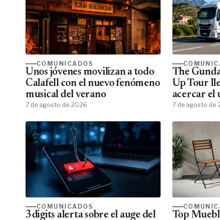
COMUNICADOS
COMUNIC
Unos jóvenes movilizan a todo
The Gunda
Calafell con el nuevo fenómeno
Up Tour ll
musical del verano
acercar el
7 de agosto de 2026
todos los f
7 de agosto de
COMUNICADOS
COMUNIC
3digits alerta sobre el auge del
Top Mueble