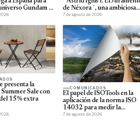
ega a España para
´Astrid Ignis I. El Jurament
 universo Gundam a
de Néxora´, una ambiciosa
ans
 2026
saga de fantasía y ciencia
7 de agosto de 2026
ficción
ADOS
 presenta la
COMUNICADOS
 Summer Sale con
El papel de ISOTools en la
del 15% extra
aplicación de la norma ISO
14032 para medir la
 2026
sostenibilidad empresarial
7 de agosto de 2026