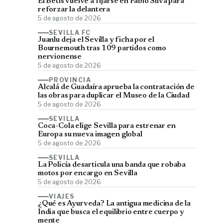
El Betis vuelve a fijarse en Fábio Silva para
reforzar la delantera
5 de agosto de 2026
SEVILLA FC
Juanlu deja el Sevilla y ficha por el
Bournemouth tras 109 partidos como
nervionense
5 de agosto de 2026
PROVINCIA
Alcalá de Guadaíra aprueba la contratación de
las obras para duplicar el Museo de la Ciudad
5 de agosto de 2026
SEVILLA
Coca-Cola elige Sevilla para estrenar en
Europa su nueva imagen global
5 de agosto de 2026
SEVILLA
La Policía desarticula una banda que robaba
motos por encargo en Sevilla
5 de agosto de 2026
VIAJES
¿Qué es Ayurveda? La antigua medicina de la
India que busca el equilibrio entre cuerpo y
mente