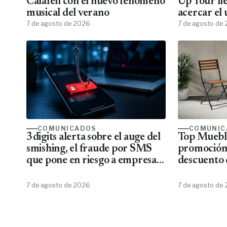
Calafell con el nuevo fenómeno
Up Tour ll
musical del verano
acercar el
7 de agosto de 2026
todos los f
7 de agosto de
COMUNICADOS
COMUNIC
3digits alerta sobre el auge del
Top Mueble
smishing, el fraude por SMS
promoción
que pone en riesgo a empresas
descuento 
y usuarios
7 de agosto de 2026
7 de agosto de