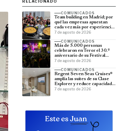
RELACIONADO
COMUNICADOS
Team building en Madrid; por
qué las empresas apuestan
cada vez más por experiencias
que fortalecen sus equipos
7 de agosto de 2026
COMUNICADOS
Más de 5.000 personas
celebraron en Teror el 30.º
aniversario de su Festival
Latino
7 de agosto de 2026
COMUNICADOS
Regent Seven Seas Cruises®
amplía las suites de su Clase
Explorer y reduce capacidad;
menos pasajeros, más espacio
7 de agosto de 2026