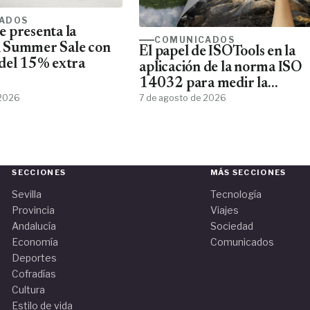
ADOS
 presenta la
COMUNICADOS
 Summer Sale con
El papel de ISOTools en la
del 15% extra
aplicación de la norma ISO
14032 para medir la
 2026
sostenibilidad empresarial
7 de agosto de 2026
SECCIONES
MÁS SECCIONES
Sevilla
Tecnología
Provincia
Viajes
Andalucía
Sociedad
Economía
Comunicados
Deportes
Cofradías
Cultura
Estilo de vida