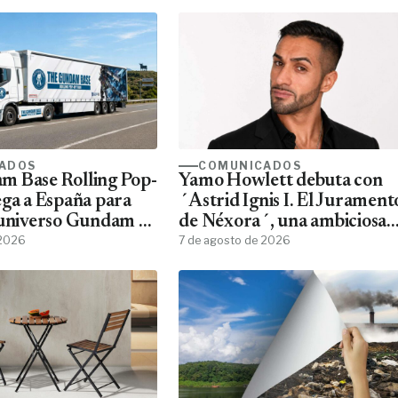
ADOS
COMUNICADOS
m Base Rolling Pop-
Yamo Howlett debuta con
ega a España para
´Astrid Ignis I. El Jurament
 universo Gundam a
de Néxora´, una ambiciosa
ans
 2026
saga de fantasía y ciencia
7 de agosto de 2026
ficción