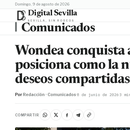
domingo, 9 de agosto de 2026
Digital Sevilla
SEVILLA, SIN RODEOS
Comunicados
Wondea conquista a 
posiciona como la n
deseos compartidas
Por
Redacción · Comunicados
·
·
8 de junio de 2026
3 mi
COMPARTIR