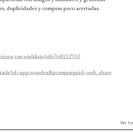
res, duplicidades y compras poco acertadas.
tiona-tus-wishlists/id6764112933
details?id=app.wondea&pcampaignid=web_share
Ver to