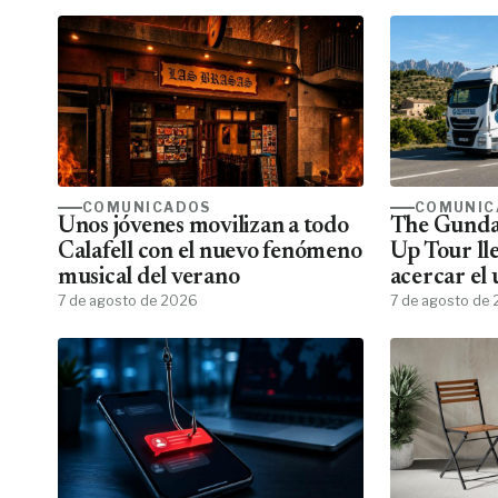
COMUNICADOS
COMUNIC
Unos jóvenes movilizan a todo
The Gunda
Calafell con el nuevo fenómeno
Up Tour ll
musical del verano
acercar el
7 de agosto de 2026
todos los f
7 de agosto de