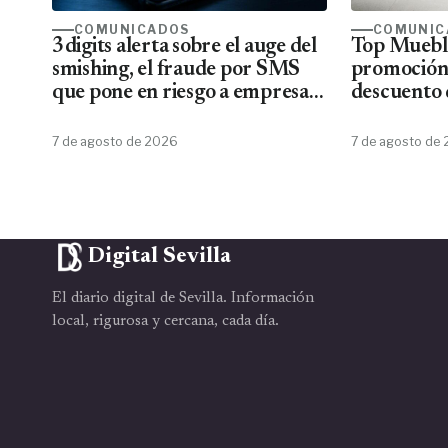
COMUNICADOS
COMUNIC
3digits alerta sobre el auge del
Top Mueble
smishing, el fraude por SMS
promoción
que pone en riesgo a empresas
descuento 
y usuarios
7 de agosto de 2026
7 de agosto de
Digital Sevilla
El diario digital de Sevilla. Información
local, rigurosa y cercana, cada día.