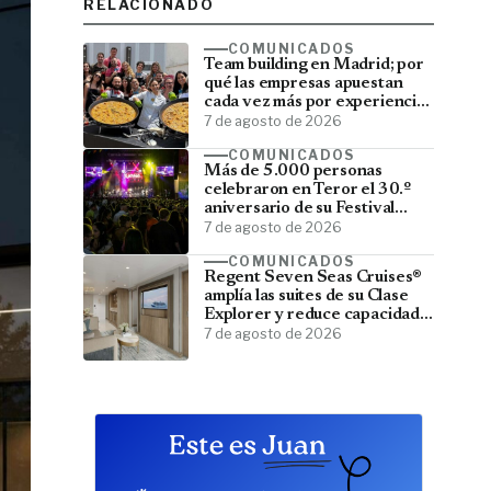
RELACIONADO
COMUNICADOS
Team building en Madrid; por
qué las empresas apuestan
cada vez más por experiencias
que fortalecen sus equipos
7 de agosto de 2026
COMUNICADOS
Más de 5.000 personas
celebraron en Teror el 30.º
aniversario de su Festival
Latino
7 de agosto de 2026
COMUNICADOS
Regent Seven Seas Cruises®
amplía las suites de su Clase
Explorer y reduce capacidad;
menos pasajeros, más espacio
7 de agosto de 2026