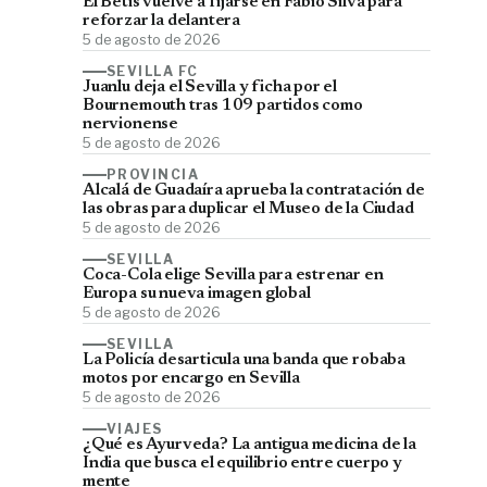
El Betis vuelve a fijarse en Fábio Silva para
reforzar la delantera
5 de agosto de 2026
SEVILLA FC
Juanlu deja el Sevilla y ficha por el
Bournemouth tras 109 partidos como
nervionense
5 de agosto de 2026
PROVINCIA
Alcalá de Guadaíra aprueba la contratación de
las obras para duplicar el Museo de la Ciudad
5 de agosto de 2026
SEVILLA
Coca-Cola elige Sevilla para estrenar en
Europa su nueva imagen global
5 de agosto de 2026
SEVILLA
La Policía desarticula una banda que robaba
motos por encargo en Sevilla
5 de agosto de 2026
VIAJES
¿Qué es Ayurveda? La antigua medicina de la
India que busca el equilibrio entre cuerpo y
mente