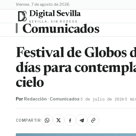
viernes, 7 de agosto de 2026
Digital Sevilla
SEVILLA, SIN RODEOS
Comunicados
Festival de Globos 
días para contempla
cielo
Por
Redacción · Comunicados
·
·
3 de julio de 2026
5 mi
COMPARTIR