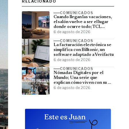
RELACIONADO
COMUNICADOS
Cuando llegan las vacaciones,
el salón vuelve a ser el lugar
donde ocurre todo; TCL
convierte el televisor en el
6 de agosto de 2026
centro del verano
COMUNICADOS
La facturación electrónica se
simplifica con Billtonic, un
software adaptado a Verifactu
6 de agosto de 2026
COMUNICADOS
Nómadas Digitales por el
Mundo; Una serie que
explican cómo viven con su PC
y viajan por el mundo
6 de agosto de 2026