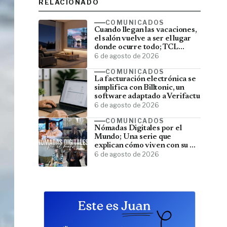
RELACIONADO
COMUNICADOS
Cuando llegan las vacaciones,
el salón vuelve a ser el lugar
donde ocurre todo; TCL
convierte el televisor en el
6 de agosto de 2026
centro del verano
COMUNICADOS
La facturación electrónica se
simplifica con Billtonic, un
software adaptado a Verifactu
6 de agosto de 2026
COMUNICADOS
Nómadas Digitales por el
Mundo; Una serie que
explican cómo viven con su PC
y viajan por el mundo
6 de agosto de 2026