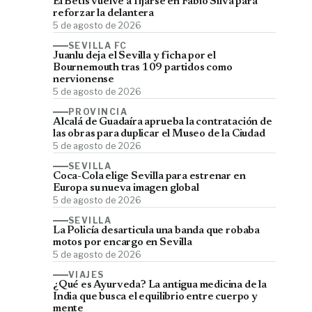
El Betis vuelve a fijarse en Fábio Silva para
reforzar la delantera
5 de agosto de 2026
SEVILLA FC
Juanlu deja el Sevilla y ficha por el
Bournemouth tras 109 partidos como
nervionense
5 de agosto de 2026
PROVINCIA
Alcalá de Guadaíra aprueba la contratación de
las obras para duplicar el Museo de la Ciudad
5 de agosto de 2026
SEVILLA
Coca-Cola elige Sevilla para estrenar en
Europa su nueva imagen global
5 de agosto de 2026
SEVILLA
La Policía desarticula una banda que robaba
motos por encargo en Sevilla
5 de agosto de 2026
VIAJES
¿Qué es Ayurveda? La antigua medicina de la
India que busca el equilibrio entre cuerpo y
mente